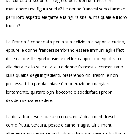
Sei curioso di scoprire il segreto delle donne francesi nel
mantenere una figura snella? Le donne francesi sono famose
per il loro aspetto elegante e la figura snella, ma quale è il loro
trucco?
La Francia è conosciuta per la sua deliziosa e saporita cucina,
eppure le donne francesi sembrano essere immuni agli effetti
delle calorie. Il segreto risiede nel loro approccio equilibrato
alla dieta e allo stile di vita. Le donne francesi si concentrano
sulla qualità degli ingredienti, preferendo cibi freschi e non
processati. La parola chiave è moderazione: mangiare
lentamente, gustare ogni boccone e soddisfare i propri
desideri senza eccedere.
La dieta francese si basa su una varietà di alimenti freschi,
come frutta, verdura, pesce e carne magra. Gli alimenti
altamente processati e ricchi di zuccheri sono evitati. Inoltre, i