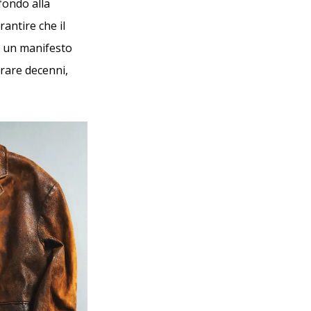
fondo alla
rantire che il
ì un manifesto
urare decenni,