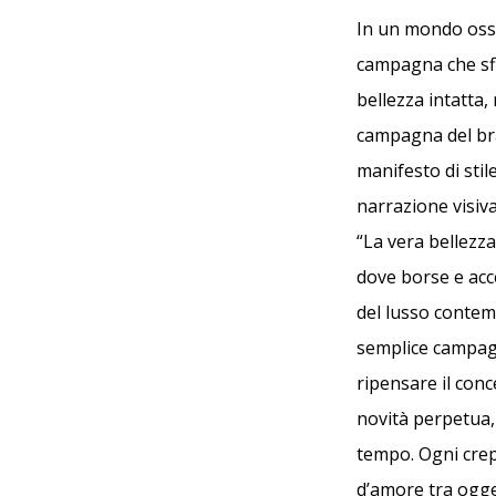
In un mondo oss
campagna che sfi
bellezza intatta
campagna del bra
manifesto di stil
narrazione visiva
“La vera bellezz
dove borse e acc
del lusso contem
semplice campagn
ripensare il conc
novità perpetua,
tempo. Ogni crep
d’amore tra ogge