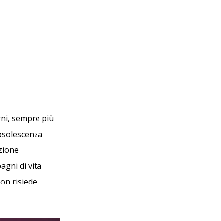
ni, sempre più
obsolescenza
azione
agni di vita
non risiede