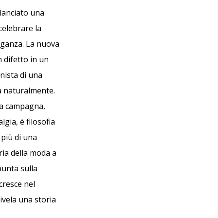
lanciato una
celebrare la
eganza. La nuova
 difetto in un
nista di una
ta naturalmente.
la campagna,
gia, è filosofia
più di una
ria della moda a
punta sulla
cresce nel
ivela una storia