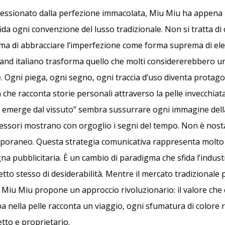
essionato dalla perfezione immacolata, Miu Miu ha appena 
da ogni convenzione del lusso tradizionale. Non si tratta di 
, ma di abbracciare l’imperfezione come forma suprema di el
nd italiano trasforma quello che molti considererebbero un
e. Ogni piega, ogni segno, ogni traccia d’uso diventa protago
 che racconta storie personali attraverso la pelle invecchia
a emerge dal vissuto” sembra sussurrare ogni immagine del
essori mostrano con orgoglio i segni del tempo. Non è nostal
poraneo. Questa strategia comunicativa rappresenta molto 
a pubblicitaria. È un cambio di paradigma che sfida l’indust
etto stesso di desiderabilità. Mentre il mercato tradizionale 
 Miu Miu propone un approccio rivoluzionario: il valore che 
a nella pelle racconta un viaggio, ogni sfumatura di colore r
tto e proprietario.