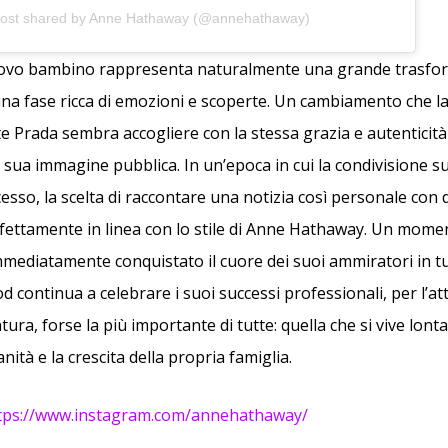
post shared by Anne Hathaway (@annehathaway)
nuovo bambino rappresenta naturalmente una grande trasfo
i una fase ricca di emozioni e scoperte. Un cambiamento che l
ste Prada sembra accogliere con la stessa grazia e autentici
 sua immagine pubblica. In un’epoca in cui la condivisione su
esso, la scelta di raccontare una notizia così personale con 
fettamente in linea con lo stile di Anne Hathaway. Un moment
mmediatamente conquistato il cuore dei suoi ammiratori in tu
continua a celebrare i suoi successi professionali, per l’att
ra, forse la più importante di tutte: quella che si vive lontan
ianità e la crescita della propria famiglia.
tps://www.instagram.com/annehathaway/