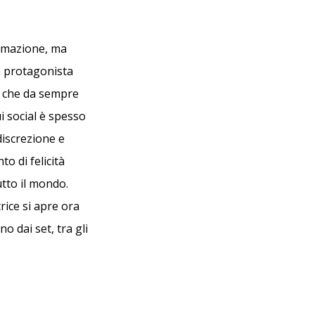
rmazione, ma
a protagonista
tà che da sempre
i social è spesso
discrezione e
o di felicità
tto il mondo.
rice si apre ora
o dai set, tra gli