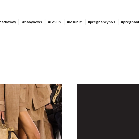
hathaway
#babynews
#LeSun
#lesun.it
#pregnancyno3
#pregnan