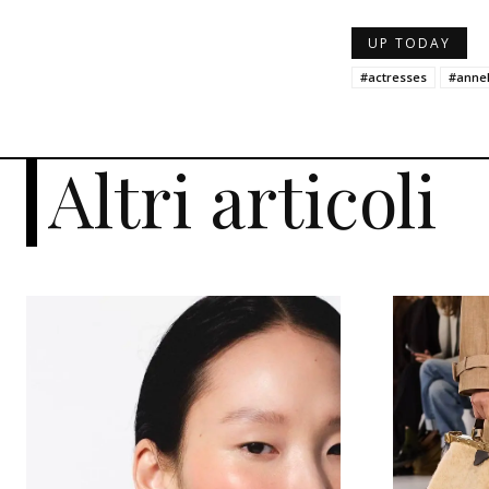
UP TODAY
#actresses
#anne
Altri articoli