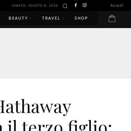
Accedi
SABATO, AGOSTO 8, 2026
BEAUTY
TRAVEL
SHOP
Hathaway
 il terzo figlio: