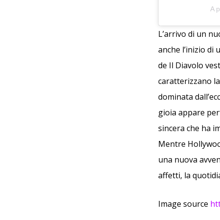
A 
L’arrivo di un 
anche l’inizio d
de Il Diavolo ve
caratterizzano la
dominata dall’ecc
gioia appare per
sincera che ha i
Mentre Hollywood 
una nuova avventu
affetti, la quotid
Image source
ht