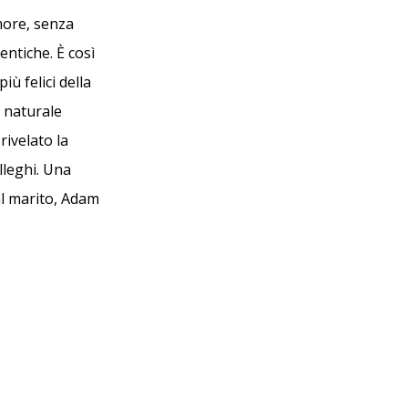
more, senza
entiche. È così
ù felici della
a naturale
rivelato la
lleghi. Una
al marito, Adam