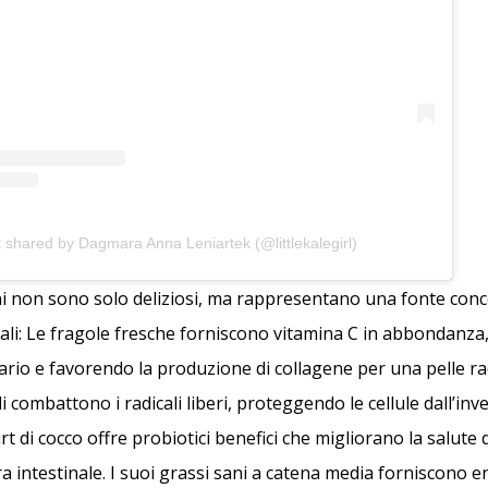
t shared by Dagmara Anna Leniartek (@littlekalegirl)
i non sono solo deliziosi, ma rappresentano una fonte conc
iali: Le fragole fresche forniscono vitamina C in abbondanza
rio e favorendo la produzione di collagene per una pelle rad
i combattono i radicali liberi, proteggendo le cellule dall’i
t di cocco offre probiotici benefici che migliorano la salute 
ra intestinale. I suoi grassi sani a catena media forniscono