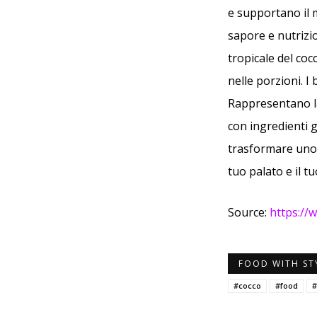
e supportano il m
sapore e nutrizio
tropicale del coc
nelle porzioni. I
Rappresentano la
con ingredienti g
trasformare uno 
tuo palato e il t
Source:
https://
FOOD WITH ST
#cocco
#food
#