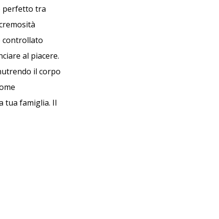
 perfetto tra
 cremosità
e controllato
ciare al piacere.
nutrendo il corpo
 come
tua famiglia. Il