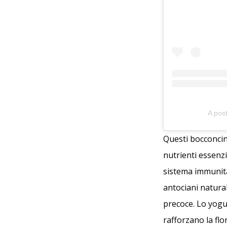
A pos
Questi bocconcin
nutrienti essenz
sistema immunita
antociani natural
precoce. Lo yogur
rafforzano la flo