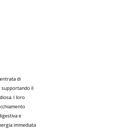
entrata di
, supportando il
iosa. I loro
nvecchiamento
digestiva e
 energia immediata