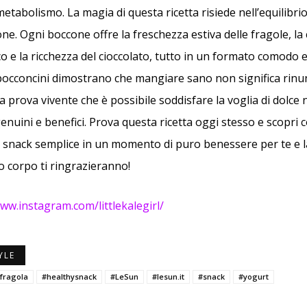
etabolismo. La magia di questa ricetta risiede nell’equilibrio
ne. Ogni boccone offre la freschezza estiva delle fragole, la
co e la ricchezza del cioccolato, tutto in un formato comodo 
 bocconcini dimostrano che mangiare sano non significa rinun
 prova vivente che è possibile soddisfare la voglia di dolce 
enuini e benefici. Prova questa ricetta oggi stesso e scopri
snack semplice in un momento di puro benessere per te e la 
uo corpo ti ringrazieranno!
www.instagram.com/littlekalegirl/
YLE
fragola
#healthysnack
#LeSun
#lesun.it
#snack
#yogurt