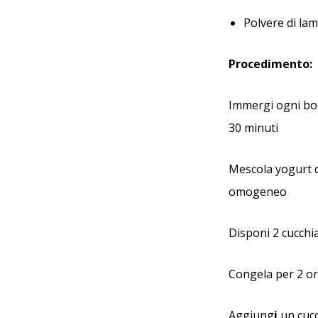
Polvere di la
Procedimento:
Immergi ogni boc
30 minuti
Mescola yogurt d
omogeneo
Disponi 2 cucchi
Congela per 2 or
Aggiung
i
un cucc