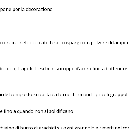
mpone per la decorazione
concino nel cioccolato fuso, cospargi con polvere di lampo
i cocco, fragole fresche e sciroppo d’acero fino ad ottener
ai del composto su carta da forno, formando piccoli grappoli
e fino a quando non si solidificano
hiaino di burro di arachidi su ogni grappolo e rimetti nel c