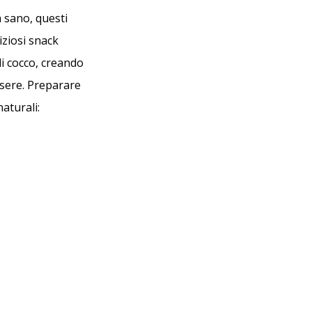
a sano, questi
iziosi snack
di cocco, creando
ssere. Preparare
aturali: