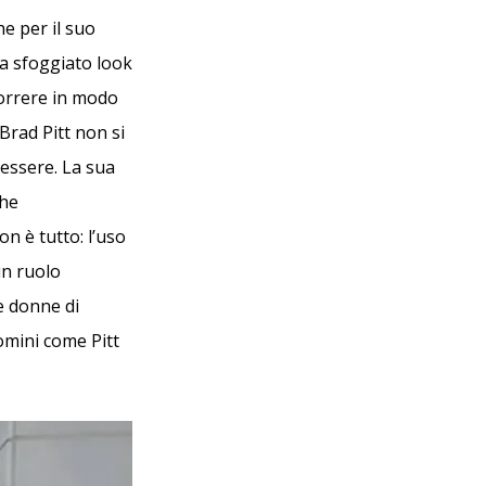
he per il suo
ha sfoggiato look
correre in modo
Brad Pitt non si
nessere. La sua
che
n è tutto: l’uso
un ruolo
e donne di
uomini come Pitt