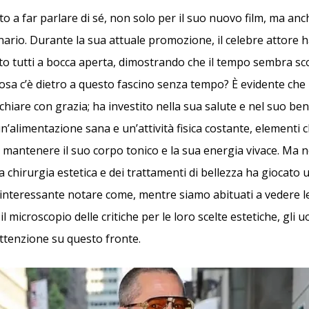
to a far parlare di sé, non solo per il suo nuovo film, ma anc
nario. Durante la sua attuale promozione, il celebre attore 
to tutti a bocca aperta, dimostrando che il tempo sembra s
Cosa c’è dietro a questo fascino senza tempo? È evidente che 
cchiare con grazia; ha investito nella sua salute e nel suo be
n’alimentazione sana e un’attività fisica costante, elementi 
 mantenere il suo corpo tonico e la sua energia vivace. Ma no
 chirurgia estetica e dei trattamenti di bellezza ha giocato 
interessante notare come, mentre siamo abituati a vedere l
l microscopio delle critiche per le loro scelte estetiche, gli 
tenzione su questo fronte.