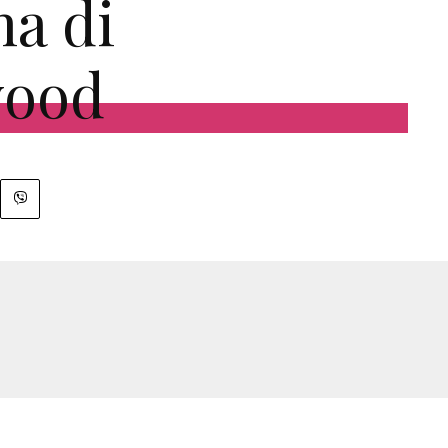
na di
wood