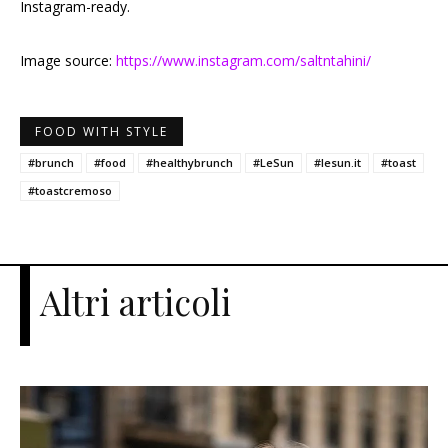
Instagram-ready.
Image source:
https://www.instagram.com/saltntahini/
FOOD WITH STYLE
#brunch
#food
#healthybrunch
#LeSun
#lesun.it
#toast
#toastcremoso
Altri articoli