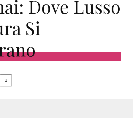
ai: Dove Lusso
ura Si
rano