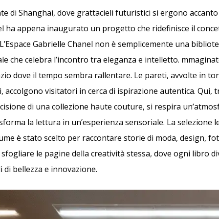
e di Shanghai, dove grattacieli futuristici si ergono accanto 
el ha appena inaugurato un progetto che ridefinisce il conce
L’Espace Gabrielle Chanel non è semplicemente una bibliote
le che celebra l’incontro tra eleganza e intelletto. mmaginat
zio dove il tempo sembra rallentare. Le pareti, avvolte in to
, accolgono visitatori in cerca di ispirazione autentica. Qui, tr
cisione di una collezione haute couture, si respira un’atmosf
forma la lettura in un’esperienza sensoriale. La selezione l
ume è stato scelto per raccontare storie di moda, design, fot
sfogliare le pagine della creatività stessa, dove ogni libro d
 di bellezza e innovazione.