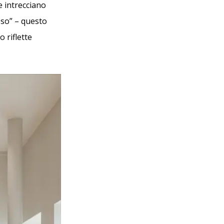
e intrecciano
oso” – questo
 riflette