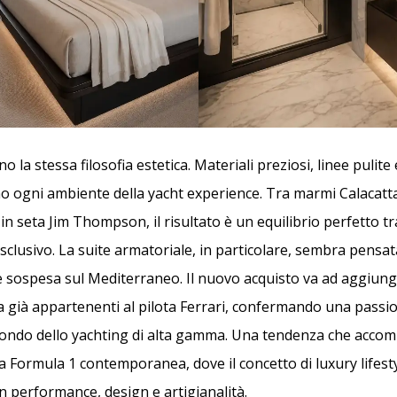
no la stessa filosofia estetica. Materiali preziosi, linee pulit
o ogni ambiente della yacht experience. Tra marmi Calacatta 
 in seta Jim Thompson, il risultato è un equilibrio perfetto tr
esclusivo. La suite armatoriale, in particolare, sembra pens
e sospesa sul Mediterraneo. Il nuovo acquisto va ad aggiung
a già appartenenti al pilota Ferrari, confermando una pass
mondo dello yachting di alta gamma. Una tendenza che acco
a Formula 1 contemporanea, dove il concetto di luxury lifestyl
 performance, design e artigianalità.