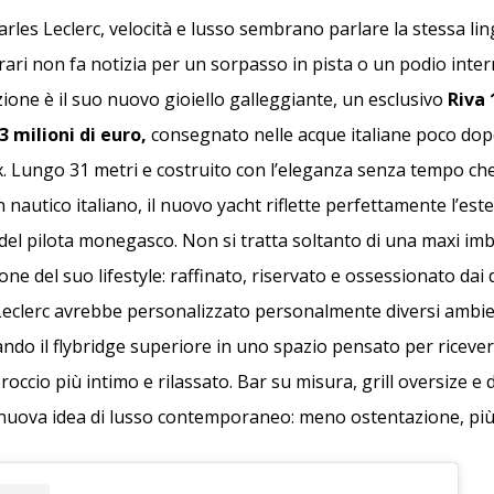
rles Leclerc, velocità e lusso sembrano parlare la stessa li
errari non fa notizia per un sorpasso in pista o un podio inte
zione è il suo nuovo gioiello galleggiante, un esclusivo
Riva 
3 milioni di euro,
consegnato nelle acque italiane poco dop
. Lungo 31 metri e costruito con l’eleganza senza tempo c
n nautico italiano, il nuovo yacht riflette perfettamente l’este
l pilota monegasco. Non si tratta soltanto di una maxi imb
ne del suo lifestyle: raffinato, riservato e ossessionato dai 
, Leclerc avrebbe personalizzato personalmente diversi ambie
do il flybridge superiore in uno spazio pensato per ricevere
ccio più intimo e rilassato. Bar su misura, grill oversize e 
nuova idea di lusso contemporaneo: meno ostentazione, più