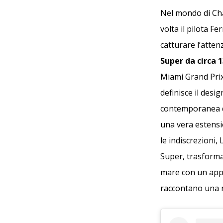
Nel mondo di Cha
volta il pilota F
catturare l’atten
Super da circa 1
Miami Grand Prix
definisce il desig
contemporanea de
una vera estensio
le indiscrezioni
Super, trasforman
mare con un appro
raccontano una 