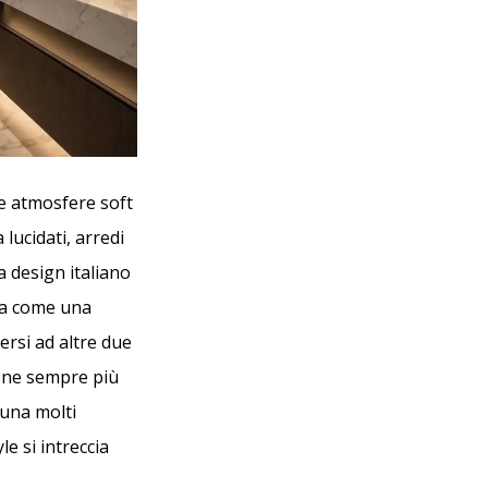
e e atmosfere soft
lucidati, arredi
a design italiano
ata come una
ersi ad altre due
ione sempre più
muna molti
e si intreccia