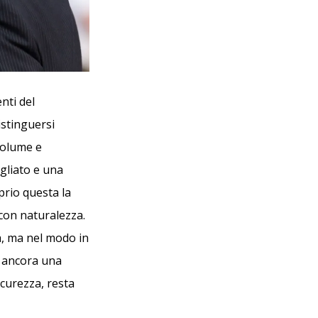
nti del
istinguersi
 volume e
agliato e una
prio questa la
 con naturalezza.
a, ma nel modo in
i, ancora una
curezza, resta