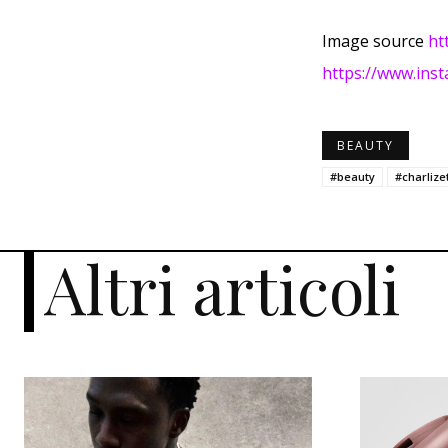
Image source
ht
https://www.ins
BEAUTY
#beauty
#charliz
Altri articoli