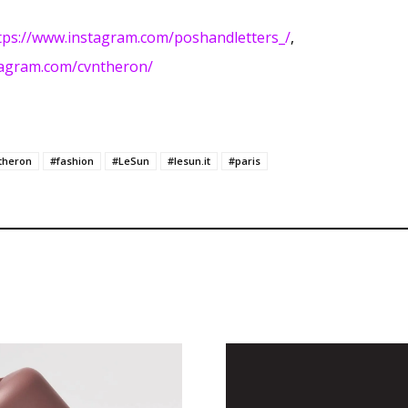
tps://www.instagram.com/poshandletters_/
,
tagram.com/cvntheron/
etheron
#fashion
#LeSun
#lesun.it
#paris