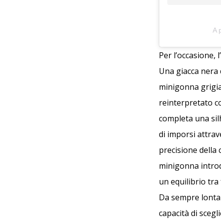
A 
Per l’occasione, 
Una giacca nera 
minigonna grigia 
reinterpretato co
completa una sil
di imporsi attrav
precisione della 
minigonna introdu
un equilibrio tra
Da sempre lontana
capacità di sceg