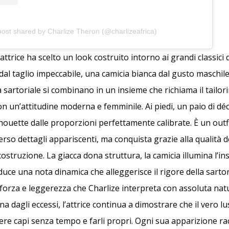
post shared by Charlize Theron (@charlizeafrica)
l’attrice ha scelto un look costruito intorno ai grandi classici
dal taglio impeccabile, una camicia bianca dal gusto maschil
sartoriale si combinano in un insieme che richiama il tailori
n un’attitudine moderna e femminile. Ai piedi, un paio di dé
houette dalle proporzioni perfettamente calibrate. È un outf
erso dettagli appariscenti, ma conquista grazie alla qualità de
costruzione. La giacca dona struttura, la camicia illumina l’i
ce una nota dinamica che alleggerisce il rigore della sartoria
 forza e leggerezza che Charlize interpreta con assoluta nat
 dagli eccessi, l’attrice continua a dimostrare che il vero lu
liere capi senza tempo e farli propri. Ogni sua apparizione r