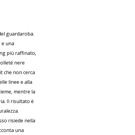
 del guardaroba.
e e una
ng più raffinato,
colleté nere
it che non cerca
lle linee e alla
nsieme, mentre la
. Il risultato è
uralezza.
sso risiede nella
acconta una