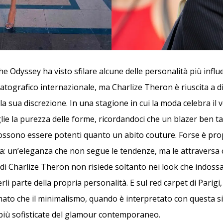
e Odyssey ha visto sfilare alcune delle personalità più influe
ografico internazionale, ma Charlize Theron è riuscita a d
la sua discrezione. In una stagione in cui la moda celebra il
eglie la purezza delle forme, ricordandoci che un blazer ben t
ossono essere potenti quanto un abito couture. Forse è pro
ica: un’eleganza che non segue le tendenze, ma le attraversa
o di Charlize Theron non risiede soltanto nei look che indoss
erli parte della propria personalità. E sul red carpet di Parig
mato che il minimalismo, quando è interpretato con questa si
più sofisticate del glamour contemporaneo.