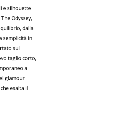
 e silhouette
di The Odyssey,
uilibrio, dalla
a semplicità in
rtato sul
vo taglio corto,
temporaneo a
del glamour
che esalta il