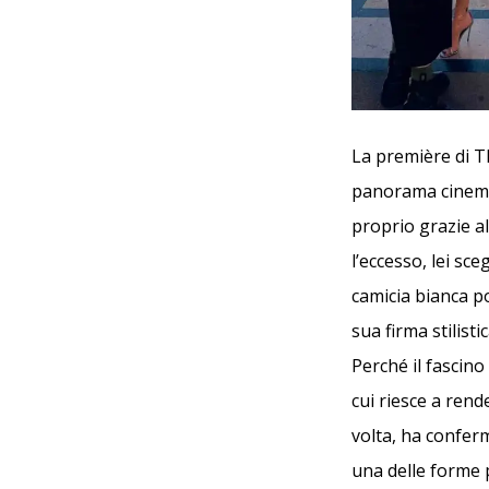
La première di Th
panorama cinemat
proprio grazie al
l’eccesso, lei sc
camicia bianca p
sua firma stilist
Perché il fascin
cui riesce a rend
volta, ha confer
una delle forme 