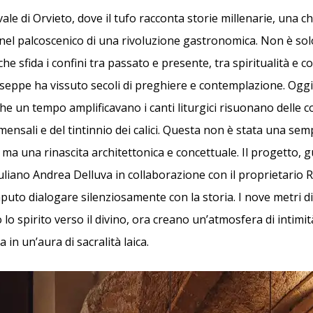
le di Orvieto, dove il tufo racconta storie millenarie, una c
 nel palcoscenico di una rivoluzione gastronomica. Non è sol
he sfida i confini tra passato e presente, tra spiritualità e co
useppe ha vissuto secoli di preghiere e contemplazione. Oggi
che un tempo amplificavano i canti liturgici risuonano delle 
nsali e del tintinnio dei calici. Questa non è stata una sem
 ma una rinascita architettonica e concettuale. Il progetto, 
iuliano Andrea Delluva in collaborazione con il proprietario 
puto dialogare silenziosamente con la storia. I nove metri di
lo spirito verso il divino, ora creano un’atmosfera di intimi
 in un’aura di sacralità laica.