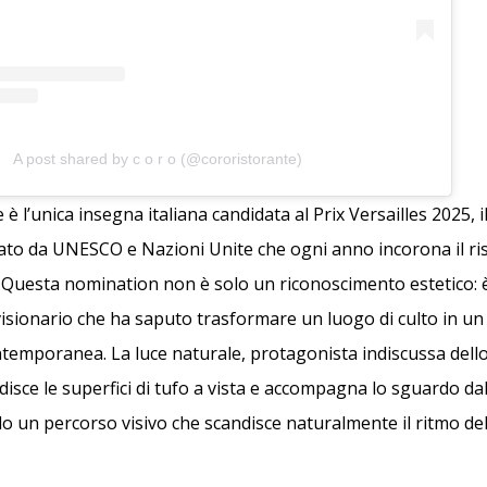
A post shared by c o r o (@cororistorante)
e è l’unica insegna italiana candidata al Prix Versailles 2025,
ato da UNESCO e Nazioni Unite che ogni anno incorona il ri
 Questa nomination non è solo un riconoscimento estetico: è
visionario che ha saputo trasformare un luogo di culto in un
emporanea. La luce naturale, protagonista indiscussa dell
isce le superfici di tufo a vista e accompagna lo sguardo da
do un percorso visivo che scandisce naturalmente il ritmo de