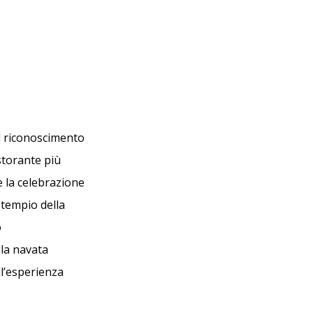
 il riconoscimento
storante più
 la celebrazione
 tempio della
o
lla navata
ll’esperienza