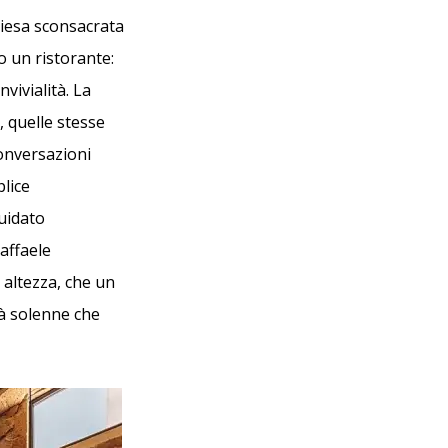
hiesa sconsacrata
o un ristorante:
nvivialità. La
, quelle stesse
conversazioni
plice
guidato
Raffaele
 altezza, che un
tà solenne che