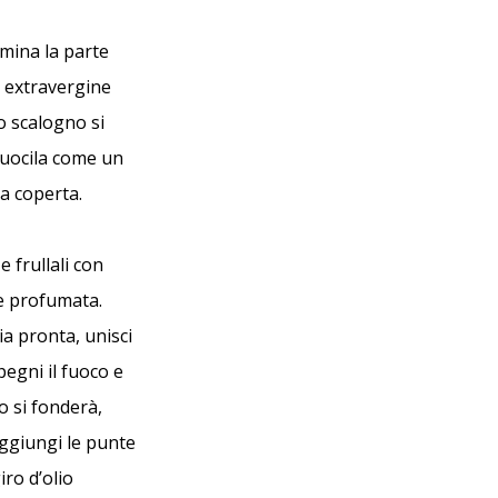
imina la parte
o extravergine
lo scalogno si
cuocila come un
a coperta.
 frullali con
 e profumata.
ia pronta, unisci
pegni il fuoco e
o si fonderà,
aggiungi le punte
iro d’olio