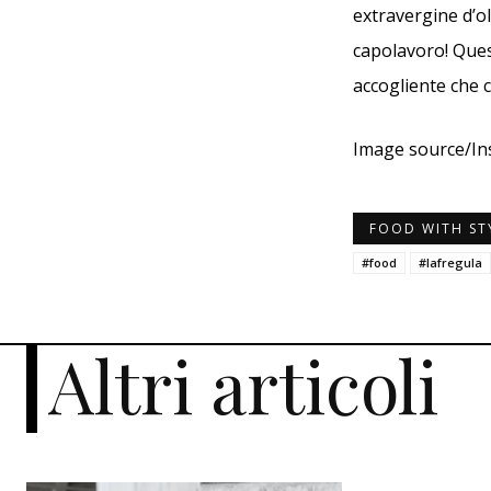
extravergine d’o
capolavoro! Ques
accogliente che c
Image source/I
FOOD WITH ST
#food
#lafregula
Altri articoli