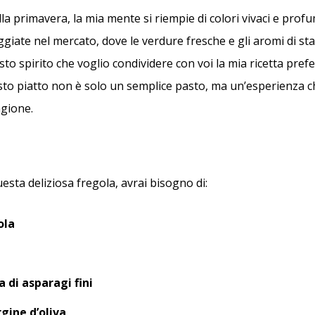
 primavera, la mia mente si riempie di colori vivaci e profum
ggiate nel mercato, dove le verdure fresche e gli aromi di s
esto spirito che voglio condividere con voi la mia ricetta prefe
sto piatto non è solo un semplice pasto, ma un’esperienza c
agione.
sta deliziosa fregola, avrai bisogno di:
ola
 di asparagi fini
gine d’oliva