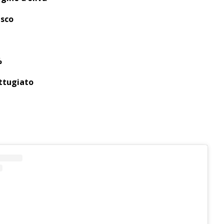
esco
%
ttugiato