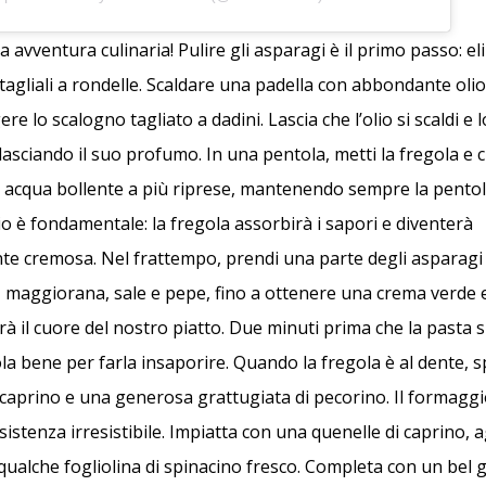
a avventura culinaria! Pulire gli asparagi è il primo passo: el
 tagliali a rondelle. Scaldare una padella con abbondante oli
re lo scalogno tagliato a dadini. Lascia che l’olio si scaldi e 
lasciando il suo profumo. In una pentola, metti la fregola e 
i acqua bollente a più riprese, mantenendo sempre la pentol
 è fondamentale: la fregola assorbirà i sapori e diventerà
e cremosa. Nel frattempo, prendi una parte degli asparagi e
, maggiorana, sale e pepe, fino a ottenere una crema verde
 il cuore del nostro piatto. Due minuti prima che la pasta s
a bene per farla insaporire. Quando la fregola è al dente, s
caprino e una generosa grattugiata di pecorino. Il formaggi
istenza irresistibile. Impiatta con una quenelle di caprino, 
qualche fogliolina di spinacino fresco. Completa con un bel g