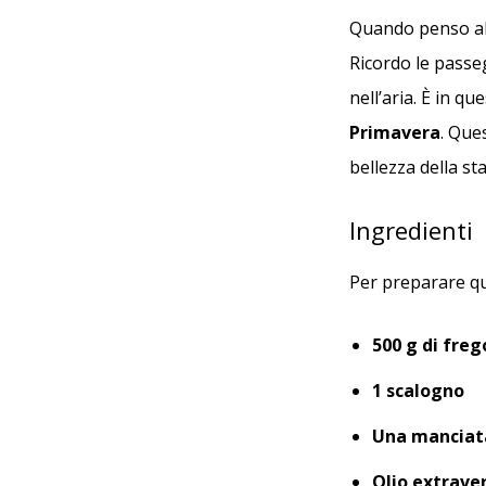
Quando penso alla
Ricordo le passe
nell’aria. È in qu
Primavera
. Que
bellezza della st
Ingredienti
Per preparare que
500 g di freg
1 scalogno
Una manciata
Olio extraver