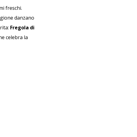
i freschi.
tagione danzano
rita:
Fregola di
he celebra la