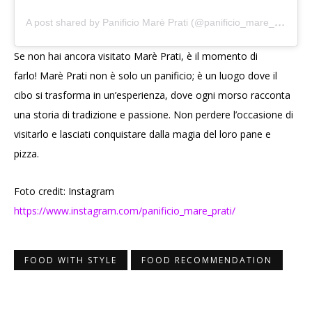
A
post shared by Panificio Marè Prati (@panificio_mare_prati)
Se non hai ancora visitato Marè Prati, è il momento di
farlo! Marè Prati non è solo un panificio; è un luogo dove il
cibo si trasforma in un’esperienza, dove ogni morso racconta
una storia di tradizione e passione. Non perdere l’occasione di
visitarlo e lasciati conquistare dalla magia del loro pane e
pizza.
Foto credit: Instagram
https://www.instagram.com/panificio_mare_prati/
FOOD WITH STYLE
FOOD RECOMMENDATION