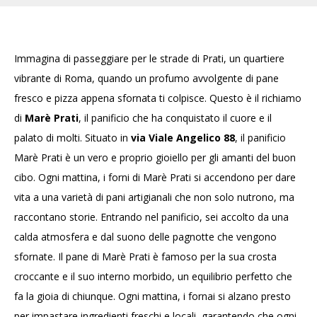
Immagina di passeggiare per le strade di Prati, un quartiere
vibrante di Roma, quando un profumo avvolgente di pane
fresco e pizza appena sfornata ti colpisce. Questo è il richiamo
di
Marè Prati
, il panificio che ha conquistato il cuore e il
palato di molti. Situato in
via Viale Angelico 88
, il panificio
Marè Prati è un vero e proprio gioiello per gli amanti del buon
cibo. Ogni mattina, i forni di Marè Prati si accendono per dare
vita a una varietà di pani artigianali che non solo nutrono, ma
raccontano storie. Entrando nel panificio, sei accolto da una
calda atmosfera e dal suono delle pagnotte che vengono
sfornate. Il pane di Marè Prati è famoso per la sua crosta
croccante e il suo interno morbido, un equilibrio perfetto che
fa la gioia di chiunque. Ogni mattina, i fornai si alzano presto
per impastare ingredienti freschi e locali, garantendo che ogni