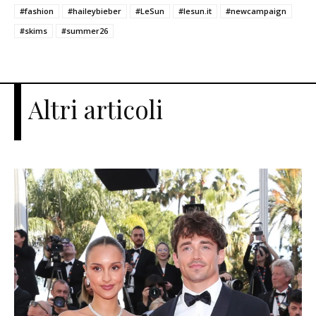
#fashion
#haileybieber
#LeSun
#lesun.it
#newcampaign
#skims
#summer26
Altri articoli