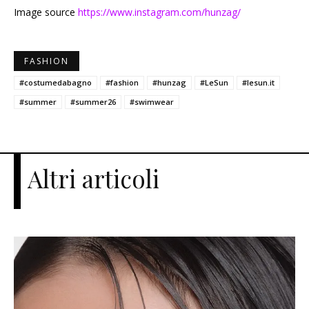
Image source
https://www.instagram.com/hunzag/
FASHION
#costumedabagno
#fashion
#hunzag
#LeSun
#lesun.it
#summer
#summer26
#swimwear
Altri articoli