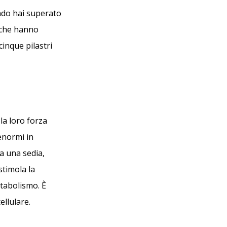
ndo hai superato
 che hanno
cinque pilastri
a loro forza
enormi in
da una sedia,
stimola la
etabolismo. È
llulare.