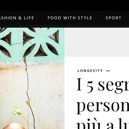
ASHION & LIFE
FOOD WITH STYLE
SPORT
LONGEVITY
I 5 seg
person
più a 