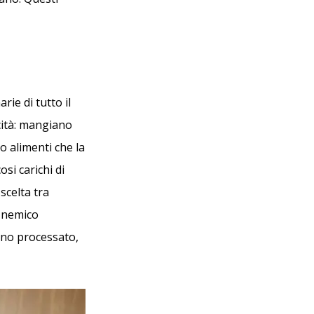
ie di tutto il
cità: mangiano
o alimenti che la
si carichi di
scelta tra
l nemico
 uno processato,