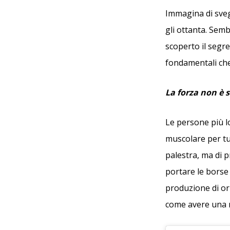
Immagina di sveg
gli ottanta. Sem
scoperto il segret
fondamentali che
La forza non è s
Le persone più 
muscolare per tu
palestra, ma di p
portare le borse 
produzione di orm
come avere una m