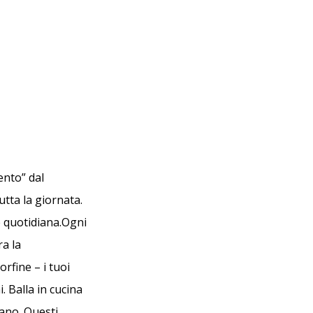
nto” dal
tta la giornata.
e quotidiana.Ogni
ra la
orfine – i tuoi
i. Balla in cucina
tano. Questi