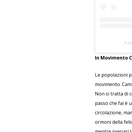
A p
In Movimento C
Le popolazioni 
movimento. Camm
Non si tratta di
passo che fai è 
circolazione, man
ormoni della felic
mentre prepari la