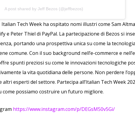
A post shared by Jeff Bezos (@jeffbezos)
i, Italian Tech Week ha ospitato nomi illustri come Sam Altm
ify e Peter Thiel di PayPal. La partecipazione di Bezos si ins
llenza, portando una prospettiva unica su come la tecnologi
l bene comune. Con il suo background nell’e-commerce e nell’
offre spunti preziosi su come le innovazioni tecnologiche p
tivamente la vita quotidiana delle persone. Non perdere l’op
 altri esperti del settore. Partecipa all’Italian Tech Week 2025
 come possiamo costruire un futuro migliore.
tagram
https://www.instagram.com/p/DEGsM50v5Gi/