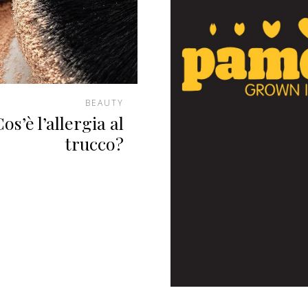
BEAUTY
os’è l’allergia al
trucco?