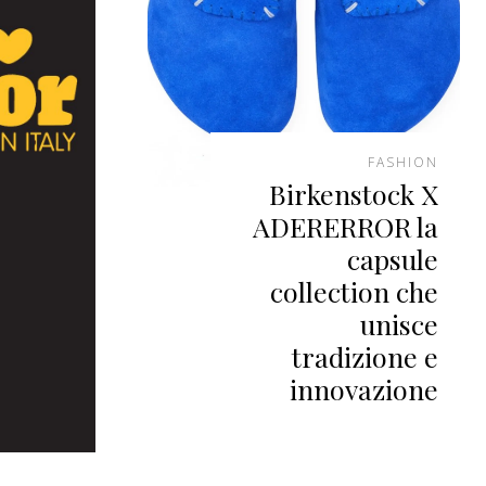
FASHION
Birkenstock X
ADERERROR la
capsule
collection che
unisce
tradizione e
innovazione