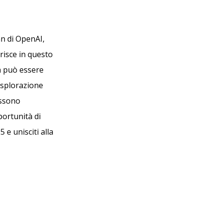
an di OpenAI,
erisce in questo
a può essere
esplorazione
ossono
portunità di
 e unisciti alla