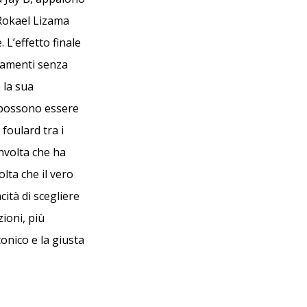
 Rokael Lizama
 L’effetto finale
neamenti senza
 la sua
e possono essere
foulard tra i
nvolta che ha
lta che il vero
cità di scegliere
ioni, più
onico e la giusta