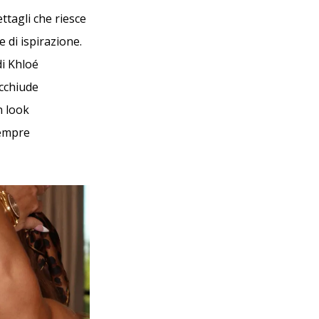
ttagli che riesce
 di ispirazione.
di Khloé
acchiude
n look
sempre