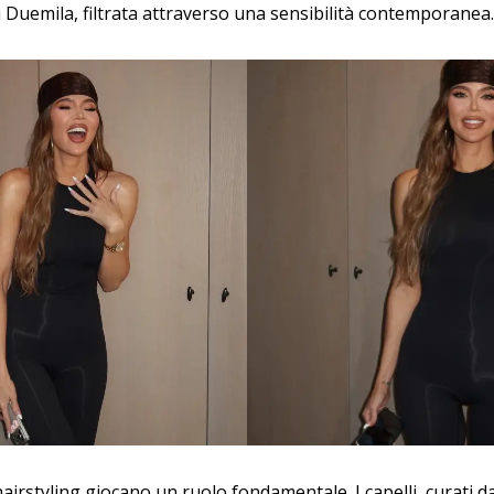
 Duemila, filtrata attraverso una sensibilità contemporanea
airstyling giocano un ruolo fondamentale. I capelli, curati d