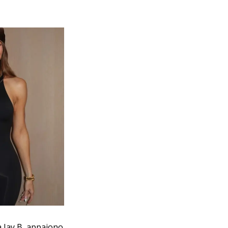
.
a Jay B, appaiono