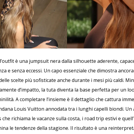
’outfit è una jumpsuit nera dalla silhouette aderente, capace
nza e senza eccessi. Un capo essenziale che dimostra ancor
 delle scelte più sofisticate anche durante i mesi più caldi. Mi
amente d’impatto, la tuta diventa la base perfetta per un loo
nilità. A completare l’insieme è il dettaglio che cattura im
dana Louis Vuitton annodata tra i lunghi capelli biondi. Un 
s che richiama le vacanze sulla costa, i road trip estivi e quel
mina le tendenze della stagione. Il risultato è una reinterp