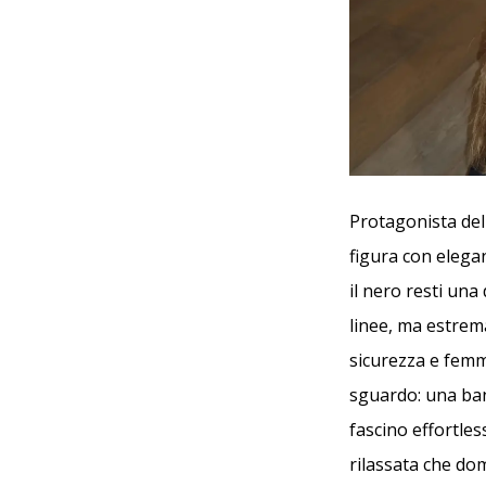
Protagonista dell
figura con elega
il nero resti una
linee, ma estrem
sicurezza e femmi
sguardo: una ban
fascino effortles
rilassata che do