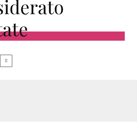
siderato
tate