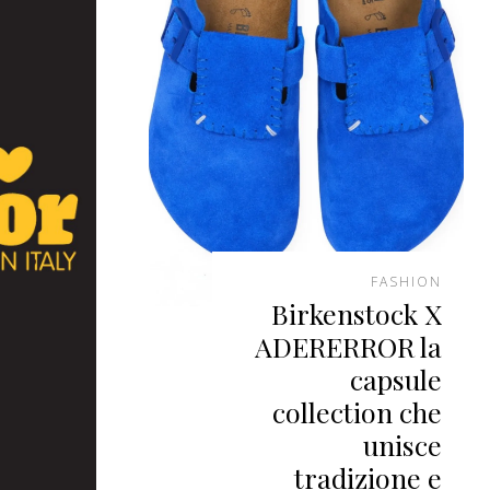
FASHION
Birkenstock X
ADERERROR la
capsule
collection che
unisce
tradizione e