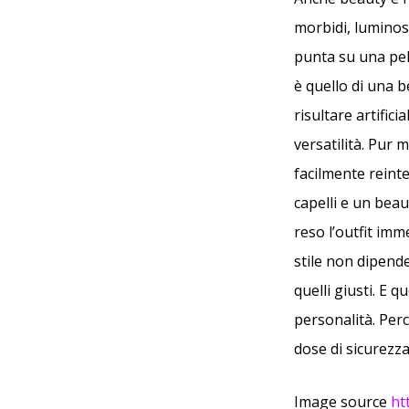
morbidi, luminos
punta su una pell
è quello di una b
risultare artific
versatilità. Pur
facilmente reinte
capelli e un bea
reso l’outfit im
stile non dipende
quelli giusti. E 
personalità. Perc
dose di sicurezz
Image source
ht