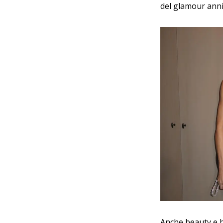
del glamour anni
Anche beauty e h