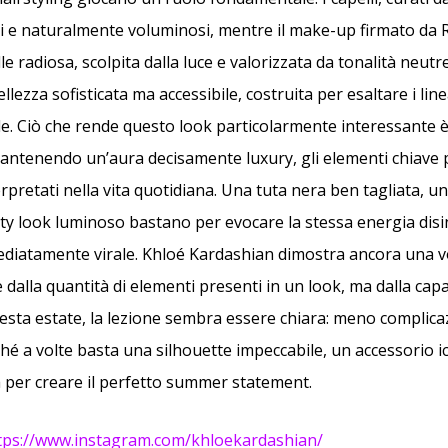
i e naturalmente voluminosi, mentre il make-up firmato da
e radiosa, scolpita dalla luce e valorizzata da tonalità neutre.
ellezza sofisticata ma accessibile, costruita per esaltare i li
iale. Ciò che rende questo look particolarmente interessante è
 mantenendo un’aura decisamente luxury, gli elementi chiav
rpretati nella vita quotidiana. Una tuta nera ben tagliata, un 
uty look luminoso bastano per evocare la stessa energia disi
mediatamente virale. Khloé Kardashian dimostra ancora una vo
 dalla quantità di elementi presenti in un look, ma dalla capa
questa estate, la lezione sembra essere chiara: meno complicaz
hé a volte basta una silhouette impeccabile, un accessorio ic
a per creare il perfetto summer statement.
tps://www.instagram.com/khloekardashian/