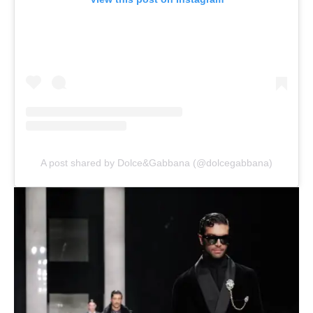
A post shared by Dolce&Gabbana (@dolcegabbana)