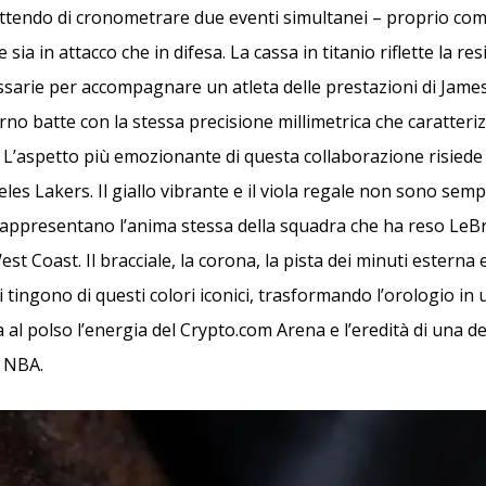
tendo di cronometrare due eventi simultanei – proprio co
sia in attacco che in difesa. La cassa in titanio riflette la res
sarie per accompagnare un atleta delle prestazioni di James
no batte con la stessa precisione millimetrica che caratteri
. L’aspetto più emozionante di questa collaborazione risied
eles Lakers. Il giallo vibrante e il viola regale non sono sempl
rappresentano l’anima stessa della squadra che ha reso Le
st Coast. Il bracciale, la corona, la pista dei minuti esterna e
 tingono di questi colori iconici, trasformando l’orologio in 
a al polso l’energia del Crypto.com Arena e l’eredità di una de
a NBA.