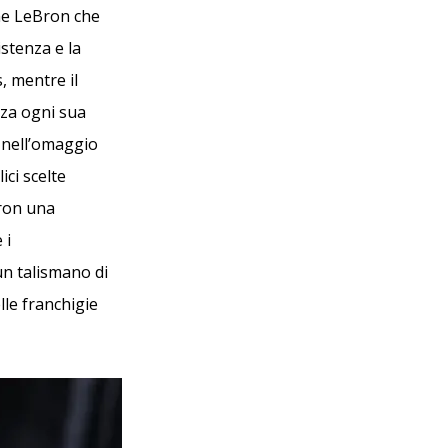
me LeBron che
istenza e la
, mentre il
zza ogni sua
e nell’omaggio
ici scelte
Bron una
 i
un talismano di
lle franchigie