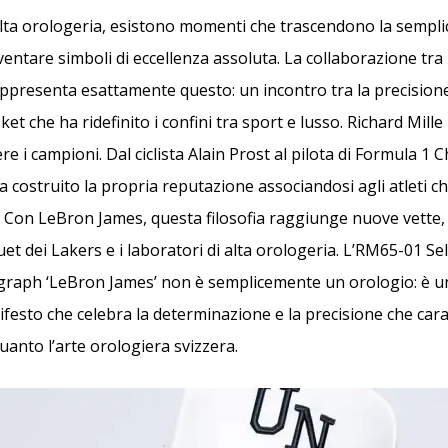
lta orologeria, esistono momenti che trascendono la sempl
entare simboli di eccellenza assoluta. La collaborazione tra 
presenta esattamente questo: un incontro tra la precisione 
et che ha ridefinito i confini tra sport e lusso. Richard Mill
e i campioni. Dal ciclista Alain Prost al pilota di Formula 1 Ch
a costruito la propria reputazione associandosi agli atleti c
a. Con LeBron James, questa filosofia raggiunge nuove vette
uet dei Lakers e i laboratori di alta orologeria. L’RM65-01 Se
raph ‘LeBron James’ non è semplicemente un orologio: è un
nifesto che celebra la determinazione e la precisione che car
quanto l’arte orologiera svizzera.