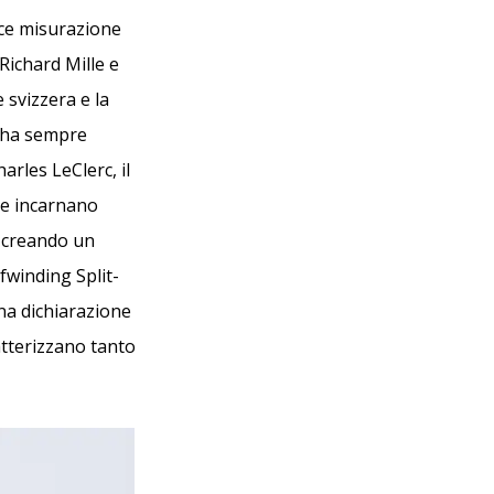
ice misurazione
Richard Mille e
svizzera e la
e ha sempre
arles LeClerc, il
he incarnano
, creando un
lfwinding Split-
a dichiarazione
atterizzano tanto