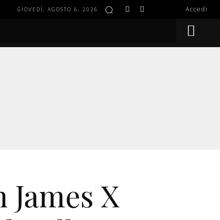
Accedi
GIOVEDÌ, AGOSTO 6, 2026
BEAUTY
TRAVEL
SHOP
MORE
 James X