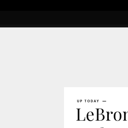
ASHION & LIFE
FOOD WITH STYLE
SPORT
UP TODAY
LeBron