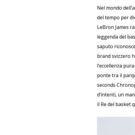
Nel mondo dell’a
del tempo per div
LeBron James rap
leggenda del bask
saputo riconoscer
brand svizzero h
l’eccellenza pur
ponte tra il parq
seconds Chronog
d’intenti, un ma
il Re del basket 