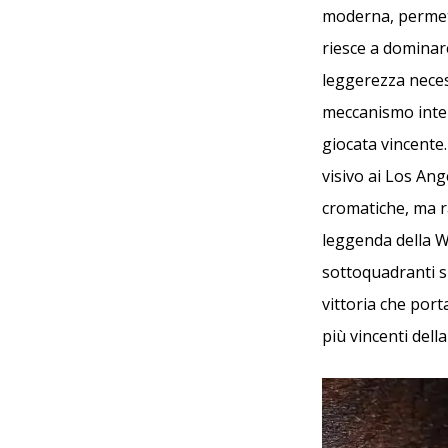
moderna, permet
riesce a dominare 
leggerezza neces
meccanismo inter
giocata vincente
visivo ai Los Ang
cromatiche, ma 
leggenda della We
sottoquadranti si
vittoria che port
più vincenti dell