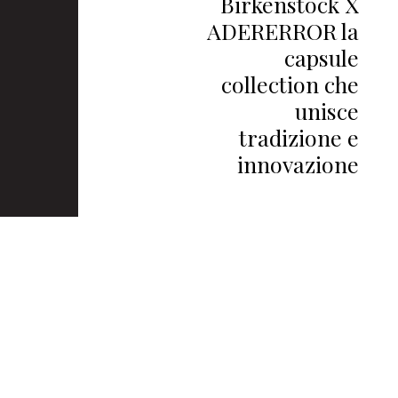
Birkenstock X
ADERERROR la
capsule
collection che
unisce
tradizione e
innovazione