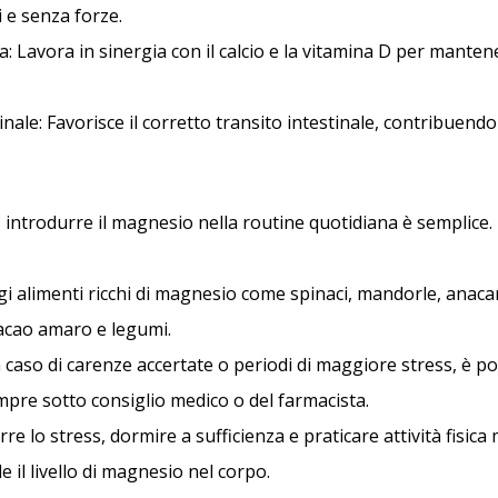
 e senza forze.
sa: Lavora in sinergia con il calcio e la vitamina D per manten
inale: Favorisce il corretto transito intestinale, contribuendo
introdurre il magnesio nella routine quotidiana è semplice. 
ligi alimenti ricchi di magnesio come spinaci, mandorle, anacar
acao amaro e legumi.
n caso di carenze accertate o periodi di maggiore stress, è po
mpre sotto consiglio medico o del farmacista.
idurre lo stress, dormire a sufficienza e praticare attività fisic
 il livello di magnesio nel corpo.