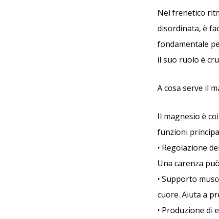
Nel frenetico rit
disordinata, è fa
fondamentale per
il suo ruolo è cr
A cosa serve il 
Il magnesio è coi
funzioni principal
• Regolazione de
Una carenza può p
• Supporto musco
cuore. Aiuta a pr
• Produzione di e