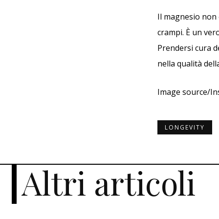
Il magnesio non 
crampi. È un vero
Prendersi cura de
nella qualità del
Image source/I
LONGEVITY
Altri articoli