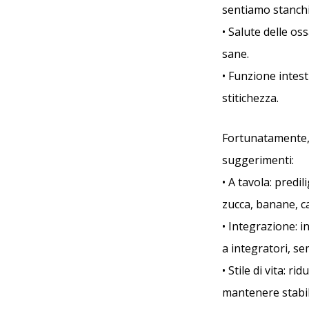
sentiamo stanchi
• Salute delle os
sane.
• Funzione intest
stitichezza.
Fortunatamente, 
suggerimenti:
• A tavola: predi
zucca, banane, c
• Integrazione: i
a integratori, se
• Stile di vita: r
mantenere stabile