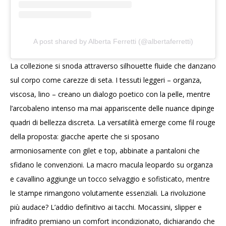
A post shared by Alberta Ferretti (@albertaferretti)
La collezione si snoda attraverso silhouette fluide che danzano
sul corpo come carezze di seta. I tessuti leggeri – organza,
viscosa, lino – creano un dialogo poetico con la pelle, mentre
l’arcobaleno intenso ma mai appariscente delle nuance dipinge
quadri di bellezza discreta. La versatilità emerge come fil rouge
della proposta: giacche aperte che si sposano
armoniosamente con gilet e top, abbinate a pantaloni che
sfidano le convenzioni. La macro macula leopardo su organza
e cavallino aggiunge un tocco selvaggio e sofisticato, mentre
le stampe rimangono volutamente essenziali. La rivoluzione
più audace? L’addio definitivo ai tacchi. Mocassini, slipper e
infradito premiano un comfort incondizionato, dichiarando che