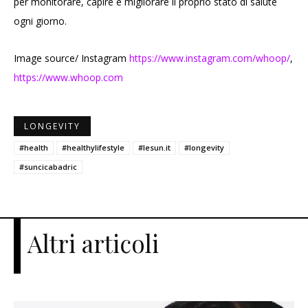
per monitorare, capire e migliorare il proprio stato di salute
ogni giorno.
Image source/ Instagram
https://www.instagram.com/whoop/
,
https://www.whoop.com
LONGEVITY
#health
#healthylifestyle
#lesun.it
#longevity
#suncicabadric
Altri articoli