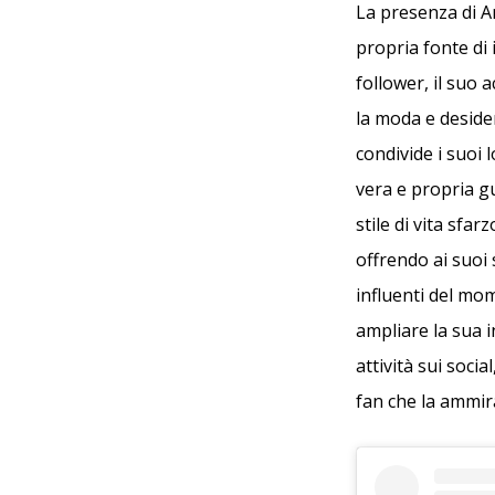
La presenza di A
propria fonte di 
follower, il suo
la moda e desider
condivide i suoi l
vera e propria g
stile di vita sfa
offrendo ai suoi 
influenti del mo
ampliare la sua 
attività sui soci
fan che la ammi