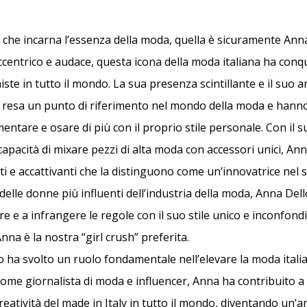
 che incarna l’essenza della moda, quella è sicuramente Ann
eccentrico e audace, questa icona della moda italiana ha conqu
niste in tutto il mondo. La sua presenza scintillante e il suo
o resa un punto di riferimento nel mondo della moda e hanno
ntare e osare di più con il proprio stile personale. Con il s
 capacità di mixare pezzi di alta moda con accessori unici, An
i e accattivanti che la distinguono come un’innovatrice nel 
delle donne più influenti dell’industria della moda, Anna Del
re e a infrangere le regole con il suo stile unico e inconfond
na è la nostra “girl crush” preferita.
 ha svolto un ruolo fondamentale nell’elevare la moda italian
Come giornalista di moda e influencer, Anna ha contribuito a
 creatività del made in Italy in tutto il mondo, diventando un’