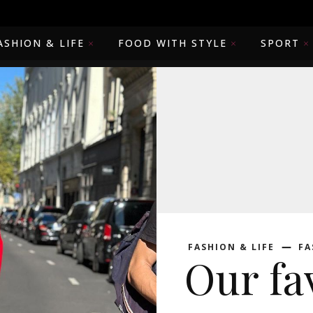
ASHION & LIFE
FOOD WITH STYLE
SPORT
FASHION & LIFE
FA
Our fav