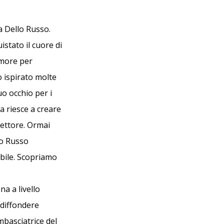
a Dello Russo.
istato il cuore di
 amore per
 ispirato molte
uo occhio per i
na riesce a creare
settore. Ormai
lo Russo
ibile. Scopriamo
a a livello
 diffondere
ambasciatrice del