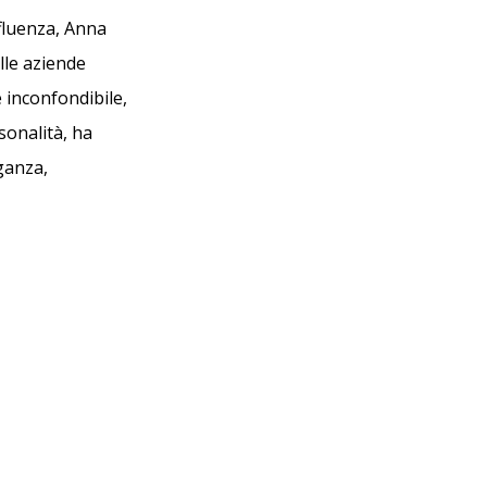
influenza, Anna
elle aziende
e inconfondibile,
sonalità, ha
ganza,