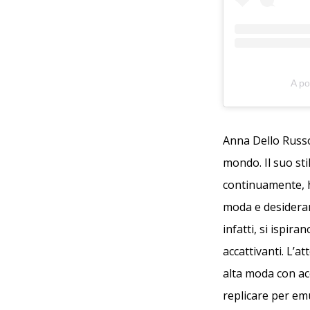
A po
Anna Dello Russo 
mondo. Il suo sti
continuamente, 
moda e desideran
infatti, si ispira
accattivanti. L’at
alta moda con acc
replicare per emu