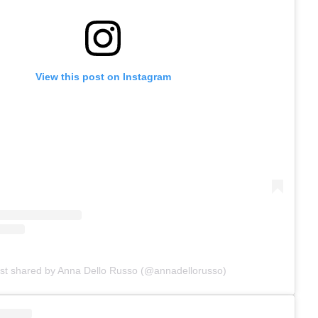
View this post on Instagram
st shared by Anna Dello Russo (@annadellorusso)