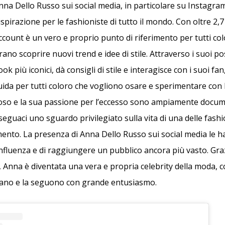
nna Dello Russo sui social media, in particolare su Instagram
ispirazione per le fashioniste di tutto il mondo. Con oltre 2,7 
 account è un vero e proprio punto di riferimento per tutti c
ano scoprire nuovi trend e idee di stile. Attraverso i suoi p
ook più iconici, dà consigli di stile e interagisce con i suoi f
uida per tutti coloro che vogliono osare e sperimentare con 
rzoso e la sua passione per l’eccesso sono ampiamente docume
seguaci uno sguardo privilegiato sulla vita di una delle fashi
mento. La presenza di Anna Dello Russo sui social media le 
influenza e di raggiungere un pubblico ancora più vasto. Graz
al, Anna è diventata una vera e propria celebrity della moda, 
rano e la seguono con grande entusiasmo.