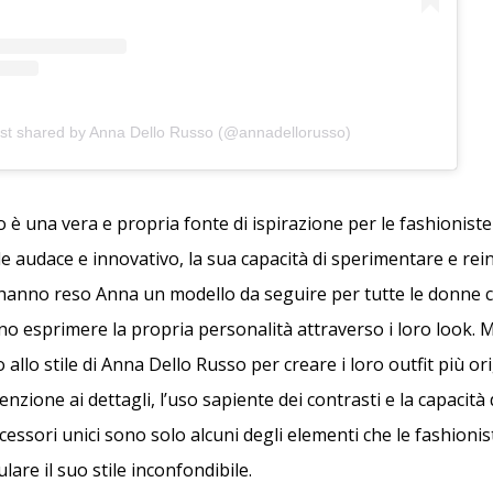
st shared by Anna Dello Russo (@annadellorusso)
è una vera e propria fonte di ispirazione per le fashioniste d
le audace e innovativo, la sua capacità di sperimentare e rei
hanno reso Anna un modello da seguire per tutte le donne 
o esprimere la propria personalità attraverso i loro look. M
no allo stile di Anna Dello Russo per creare i loro outfit più ori
tenzione ai dettagli, l’uso sapiente dei contrasti e la capacità 
essori unici sono solo alcuni degli elementi che le fashionis
lare il suo stile inconfondibile.