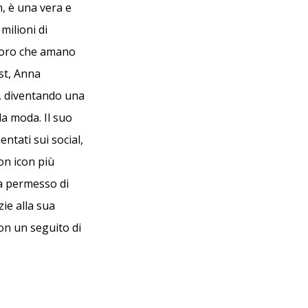
, è una vera e
milioni di
oloro che amano
ost, Anna
an, diventando una
la moda. Il suo
ntati sui social,
on icon più
ha permesso di
ie alla sua
con un seguito di