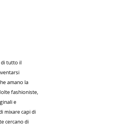
i tutto il
nventarsi
che amano la
olte fashioniste,
ginali e
di mixare capi di
te cercano di