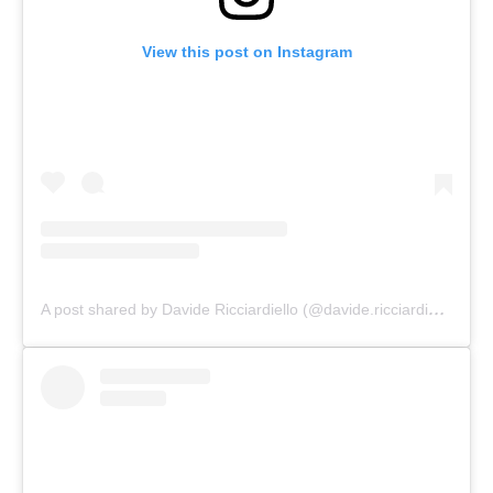
View this post on Instagram
A
post shared by Davide Ricciardiello (@davide.ricciardiello)