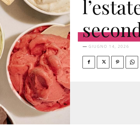
l’estat
second
GIUGNO 14, 2026