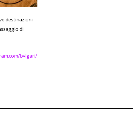
ve destinazioni
assaggio di
ram.com/bvlgari/