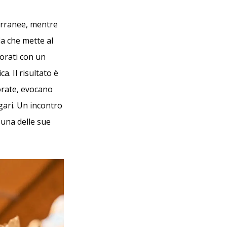
terranee, mentre
ia che mette al
vorati con un
. Il risultato è
lorate, evocano
gari. Un incontro
 una delle sue