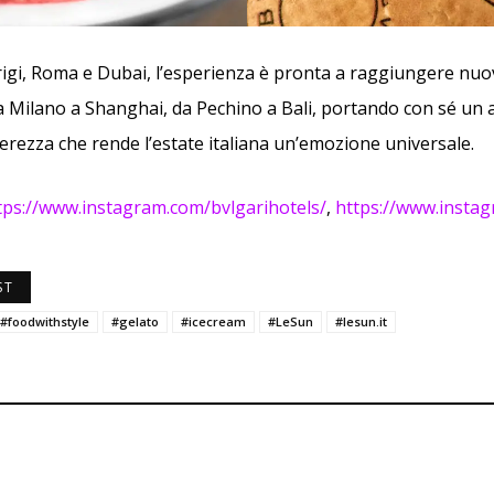
rigi, Roma e Dubai, l’esperienza è pronta a raggiungere nuo
da Milano a Shanghai, da Pechino a Bali, portando con sé un 
gerezza che rende l’estate italiana un’emozione universale.
tps://www.instagram.com/bvlgarihotels/
,
https://www.instag
ST
#foodwithstyle
#gelato
#icecream
#LeSun
#lesun.it