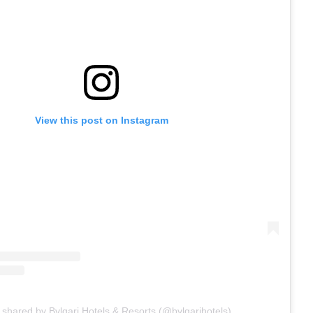
View this post on Instagram
 shared by Bvlgari Hotels & Resorts (@bvlgarihotels)