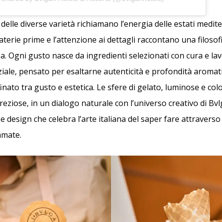
i delle diverse varietà richiamano l’energia delle estati medi
materie prime e l’attenzione ai dettagli raccontano una filosof
za. Ogni gusto nasce da ingredienti selezionati con cura e la
ale, pensato per esaltarne autenticità e profondità aromatica
finato tra gusto e estetica. Le sfere di gelato, luminose e co
eziose, in un dialogo naturale con l’universo creativo di Bvl
 design che celebra l’arte italiana del saper fare attraverso
amate.