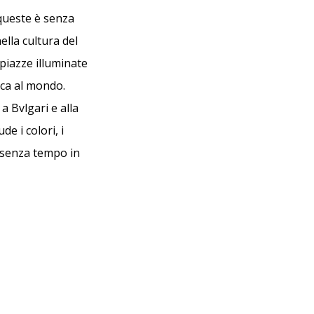
 queste è senza
lla cultura del
piazze illuminate
ica al mondo.
 Bvlgari e alla
e i colori, i
o senza tempo in