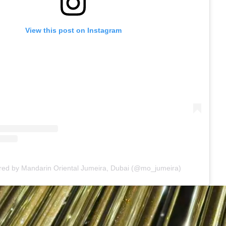
View this post on Instagram
red by Mandarin Oriental Jumeira, Dubai (@mo_jumeira)