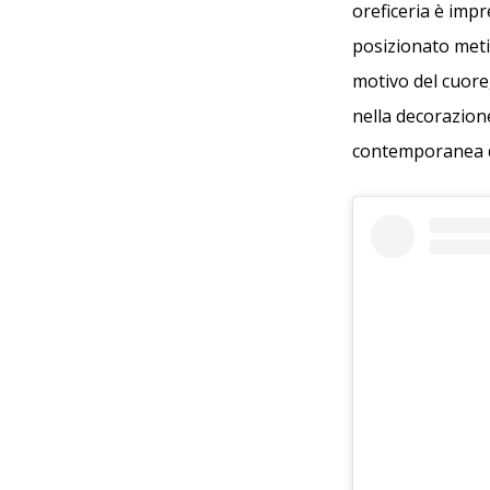
oreficeria è impr
posizionato metic
motivo del cuore,
nella decorazione
contemporanea do