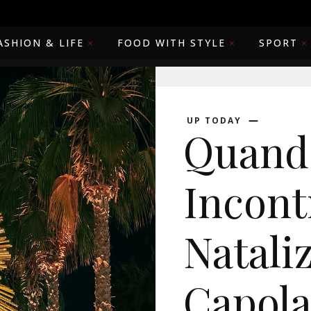
ASHION & LIFE
FOOD WITH STYLE
SPORT
UP TODAY
Quando
Incont
Nataliz
Capola