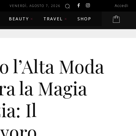
Accedi
VENERDÌ, AGOSTO 7, 2026
BEAUTY
TRAVEL
SHOP
 l’Alta Moda
ra la Magia
ia: Il
voro