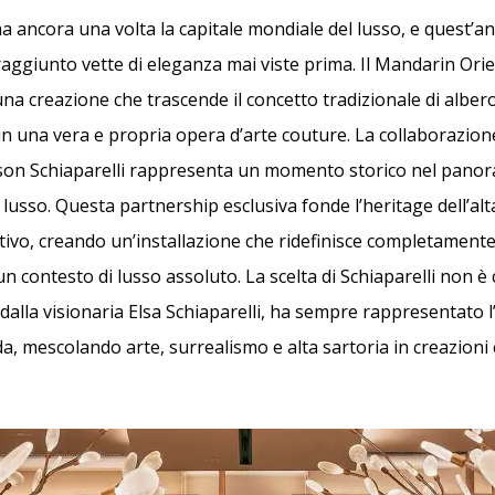
 ancora una volta la capitale mondiale del lusso, e quest’ann
raggiunto vette di eleganza mai viste prima. Il Mandarin Ori
na creazione che trascende il concetto tradizionale di albero
n una vera e propria opera d’arte couture. La collaborazion
son Schiaparelli rappresenta un momento storico nel pano
di lusso. Questa partnership esclusiva fonde l’heritage dell’a
stivo, creando un’installazione che ridefinisce completamente
 un contesto di lusso assoluto. La scelta di Schiaparelli non è 
dalla visionaria Elsa Schiaparelli, ha sempre rappresentato 
, mescolando arte, surrealismo e alta sartoria in creazioni 