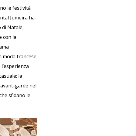
o le festività
ental Jumeira ha
 di Natale,
e con la
rama
lta moda francese
 l’esperienza
casuale: la
l’avant-garde nel
che sfidano le