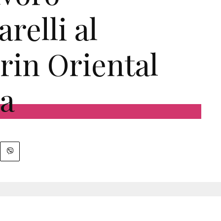
relli al
in Oriental
a