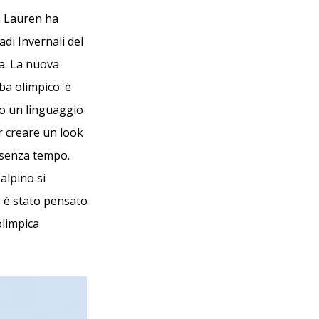
h Lauren ha
i Invernali del
va. La nuova
a olimpico: è
so un linguaggio
r creare un look
a senza tempo.
 alpino si
o è stato pensato
olimpica