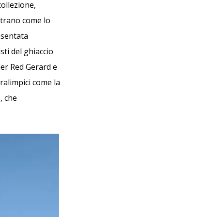
collezione,
strano come lo
esentata
sti del ghiaccio
rder Red Gerard e
aralimpici come la
, che