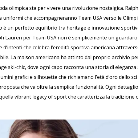
oda olimpica sta per vivere una rivoluzione nostalgica. Ralp
e uniformi che accompagneranno Team USA verso le Olimpiad
ato è un perfetto equilibrio tra heritage e innovazione sporti
alph Lauren per Team USA non è semplicemente un guardarob
e d’intenti che celebra l’eredità sportiva americana attraver
ibile. La maison americana ha attinto dal proprio archivio pe
age ski-chic, dove ogni capo racconta una storia di eleganz
umini grafici e silhouette che richiamano l’età d’oro dello sci
roposta che va oltre la semplice funzionalità. Ogni dettagli
uella vibrant legacy of sport che caratterizza la tradizione 