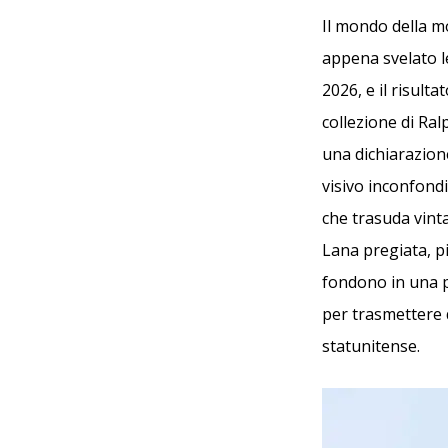
Il mondo della m
appena svelato l
2026, e il risult
collezione di R
una dichiarazion
visivo inconfond
che trasuda vint
Lana pregiata, pi
fondono in una p
per trasmettere q
statunitense.