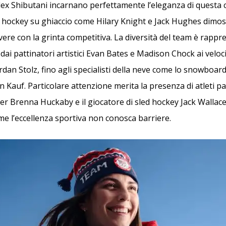
Alex Shibutani incarnano perfettamente l’eleganza di questa 
l hockey su ghiaccio come Hilary Knight e Jack Hughes dimo
vere con la grinta competitiva. La diversità del team è rappr
ai pattinatori artistici Evan Bates e Madison Chock ai veloci
rdan Stolz, fino agli specialisti della neve come lo snowboa
lin Kauf. Particolare attenzione merita la presenza di atleti p
 Brenna Huckaby e il giocatore di sled hockey Jack Wallace
e l’eccellenza sportiva non conosca barriere.