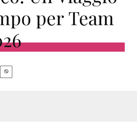
empo per Team
026