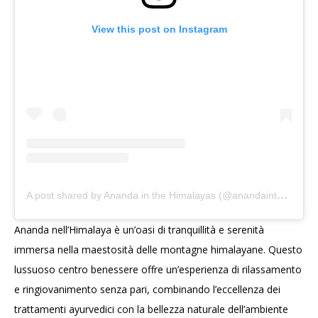
View this post on Instagram
A
post shared by Ananda in the Himalayas (@anandainthehimalayas)
Ananda nell’Himalaya è un’oasi di tranquillità e serenità
immersa nella maestosità delle montagne himalayane. Questo
lussuoso centro benessere offre un’esperienza di rilassamento
e ringiovanimento senza pari, combinando l’eccellenza dei
trattamenti ayurvedici con la bellezza naturale dell’ambiente