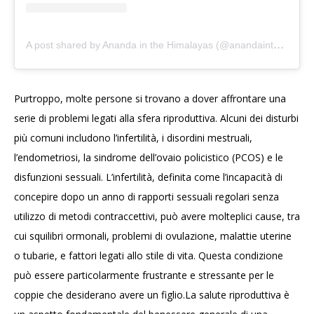
A
post shared by Ananda in the Himalayas (@anandainthehimalayas)
Purtroppo, molte persone si trovano a dover affrontare una
serie di problemi legati alla sfera riproduttiva. Alcuni dei disturbi
più comuni includono l’infertilità, i disordini mestruali,
l’endometriosi, la sindrome dell’ovaio policistico (PCOS) e le
disfunzioni sessuali. L’infertilità, definita come l’incapacità di
concepire dopo un anno di rapporti sessuali regolari senza
utilizzo di metodi contraccettivi, può avere molteplici cause, tra
cui squilibri ormonali, problemi di ovulazione, malattie uterine
o tubarie, e fattori legati allo stile di vita. Questa condizione
può essere particolarmente frustrante e stressante per le
coppie che desiderano avere un figlio.La salute riproduttiva è