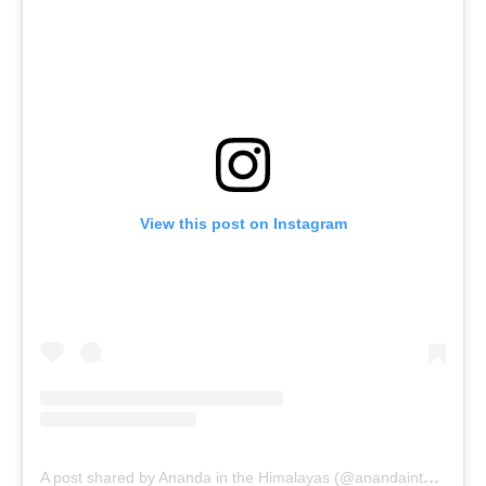
View this post on Instagram
A
post shared by Ananda in the Himalayas (@anandainthehimalayas)