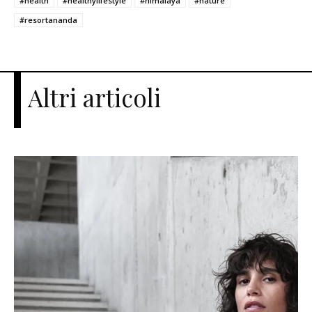
#health
#healthylifestyle
#himalaya
#nature
#resortananda
Altri articoli