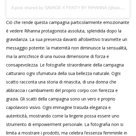
A
post shared by SAVAGE X FENTY BY RIHANNA (@savagexfenty)
Ciò che rende questa campagna particolarmente emozionante
è vedere Rihanna protagonista assoluta, splendida dopo la
gravidanza. La sua presenza davanti all’obiettivo trasmette un
messaggio potente: la maternità non diminuisce la sensualità,
ma la arricchisce di una nuova dimensione di forza e
consapevolezza. Le fotografie straordinarie della campagna
catturano ogni sfumatura della sua bellezza naturale. Ogni
scatto racconta una storia di rinascita, di una donna che
abbraccia i cambiamenti del proprio corpo con fierezza e
grazia. Gli scatti della campagna sono un vero e proprio
capolavoro visivo. Ogni immagine trasuda eleganza e
autenticità, mostrando come la lingerie possa essere uno
strumento di empowerment personale. La fotografia non si
limita a mostrare i prodotti, ma celebra l’essenza femminile in