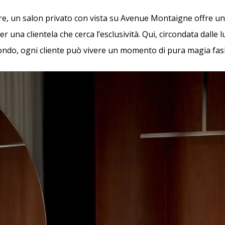
re, un salon privato con vista su Avenue Montaigne offre un
 una clientela che cerca l’esclusività. Qui, circondata dalle lu
ndo, ogni cliente può vivere un momento di pura magia fas