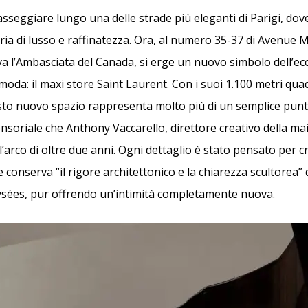
sseggiare lungo una delle strade più eleganti di Parigi, dov
ria di lusso e raffinatezza. Ora, al numero 35-37 di Avenue
 l’Ambasciata del Canada, si erge un nuovo simbolo dell’ec
oda: il maxi store Saint Laurent. Con i suoi 1.100 metri quadr
questo nuovo spazio rappresenta molto più di un semplice punt
nsoriale che Anthony Vaccarello, direttore creativo della ma
’arco di oltre due anni. Ogni dettaglio è stato pensato per c
conserva “il rigore architettonico e la chiarezza scultorea” 
sées, pur offrendo un’intimità completamente nuova.