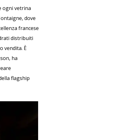
e ogni vetrina
 Montaigne, dove
cellenza francese
ati distribuiti
o vendita. È
ison, ha
reare
della flagship