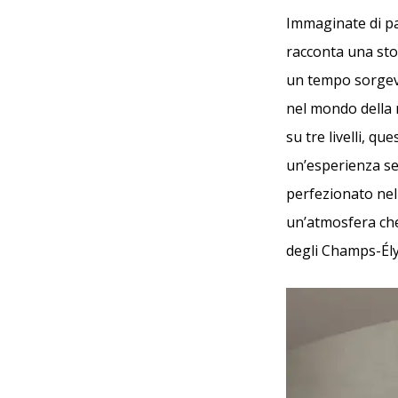
Immaginate di pa
racconta una sto
un tempo sorgeva
nel mondo della m
su tre livelli, 
un’esperienza se
perfezionato nell
un’atmosfera che 
degli Champs-Ély