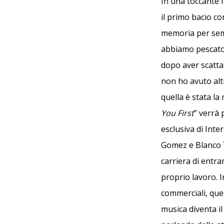
In una toccante 
il primo bacio c
memoria per semp
abbiamo pescato d
dopo aver scattat
non ho avuto altr
quella è stata la
You First
” verrà
esclusiva di Int
Gomez e Blanco
carriera di entr
proprio lavoro. 
commerciali, que
musica diventa i