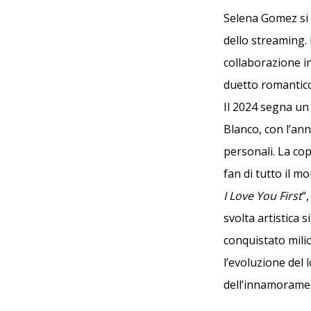
Selena Gomez si 
dello streaming.
collaborazione i
duetto romantico
Il 2024 segna un
Blanco, con l’ann
personali. La cop
fan di tutto il m
I Love You First
“
svolta artistica 
conquistato milio
l’evoluzione del
dell’innamoramen