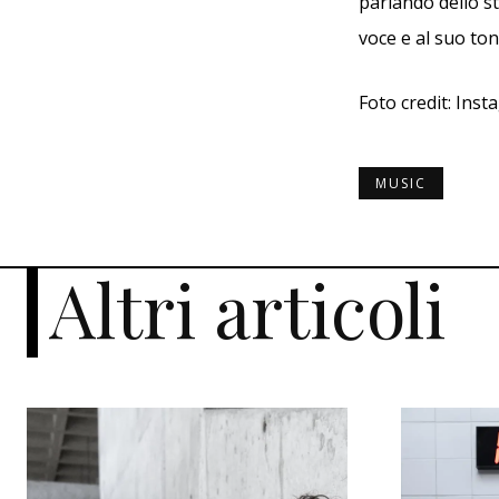
parlando dello st
voce e al suo tono
Foto credit: Ins
MUSIC
Altri articoli