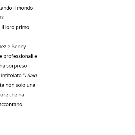
tando il mondo
nte
il loro primo
omez e Benny
e professionali e
 ha sorpreso i
intitolato “
I Said
ta non solo una
amore che ha
 raccontano