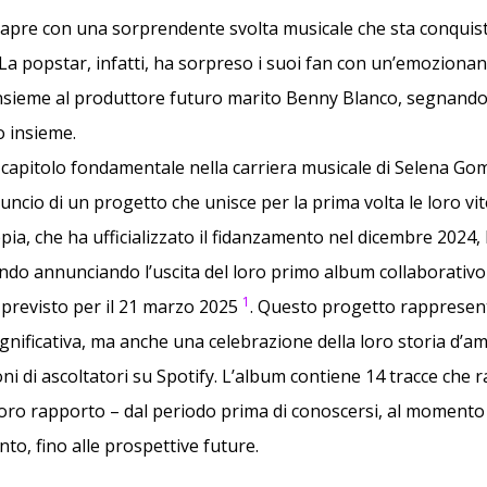
apre con una sorprendente svolta musicale che sta conquis
 La popstar, infatti, ha sorpreso i suoi fan con un’emoziona
nsieme al produttore futuro marito Benny Blanco, segnando 
 insieme.
 capitolo fondamentale nella carriera musicale di Selena G
uncio di un progetto che unisce per la prima volta le loro vit
pia, che ha ufficializzato il fidanzamento nel dicembre 2024,
ondo annunciando l’uscita del loro primo album collaborativo 
1
, previsto per il 21 marzo 2025
. Questo progetto rappresen
significativa, ma anche una celebrazione della loro storia d’
ni di ascoltatori su Spotify. L’album contiene 14 tracce che
 loro rapporto – dal periodo prima di conoscersi, al momento
to, fino alle prospettive future.