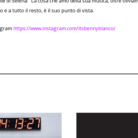
ile di Selena: “La cosa che amo della sua musica, oltre ovvia
 e a tutto il resto, è il suo punto di vista.
tagram
https://www.instagram.com/itsbennyblanco/