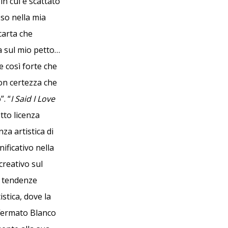
n cui è scattato
so nella mia
carta che
ta sul mio petto…
e così forte che
con certezza che
. “
I Said I Love
tto licenza
a artistica di
ificativo nella
creativo sul
e tendenze
stica, dove la
ffermato Blanco