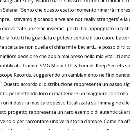
Instagram Story, Blanco ha condiviso il ricordo del momento i
on Selena: “Sento che questo esatto momento rimarrà impres
re… stavamo giocando a ‘we are not really strangers’ e la 
iceva ‘fate un selfie insieme’, poi tu hai appoggiato la tes
o la foto ti ho guardata e potevo sentire il tuo cuore batter
a scelta se non quella di chinarmi e baciarti… e posso dirti 
 migliore decisione che abbia mai preso nella mia vita… ti amo”
 pubblicato tramite SMG Music LLC & Friends Keep Secrets so
erscope Records, suggerendo un cambiamento nell’indipendenz
9
. Questo accordo di distribuzione rappresenta un passo sign
ambi, permettendo loro di mantenere un maggiore controllo 
In un’industria musicale spesso focalizzata sull’immagine e l
sto progetto rappresenta un raro esempio di autenticità arti
l veicolo per raccontare una vera storia d’amore. Come ha a