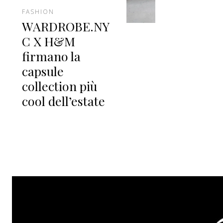
FASHION
WARDROBE.NY
C X H&M
firmano la
capsule
collection più
cool dell’estate