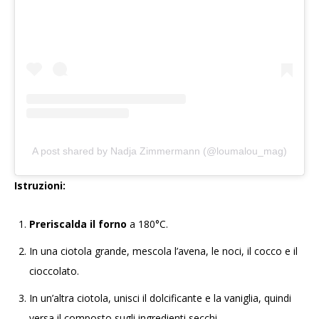
A post shared by Nadja Zimmermann (@loumalou_mag)
Istruzioni:
Preriscalda il forno
a 180°C.
In una ciotola grande, mescola l’avena, le noci, il cocco e il
cioccolato.
In un’altra ciotola, unisci il dolcificante e la vaniglia, quindi
versa il composto sugli ingredienti secchi.