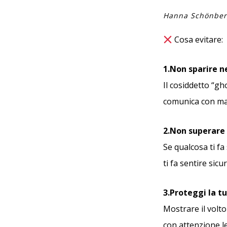
Hanna Schönber
Cosa evitare:
1.Non sparire n
Il cosiddetto “g
comunica con ma
2.Non superare i
Se qualcosa ti fa
ti fa sentire sicu
3.Proteggi la t
Mostrare il volto
con attenzione l