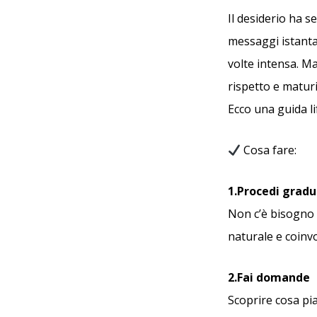
Il desiderio ha s
messaggi istantan
volte intensa. M
rispetto e maturi
Ecco una guida li
Cosa fare:
1.Procedi grad
Non c’è bisogno 
naturale e coinv
2.Fai domande
Scoprire cosa pia