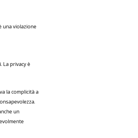
 è una violazione
. La privacy è
va la complicità a
 consapevolezza.
 anche un
cevolmente