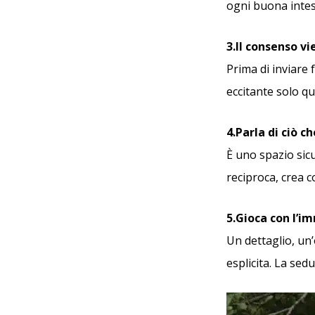
ogni buona intes
3.Il consenso v
Prima di inviare f
eccitante solo q
4.Parla di ciò c
È uno spazio sicu
reciproca, crea c
5.Gioca con l’
Un dettaglio, un
esplicita. La se