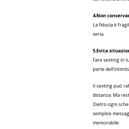
4.Non conserva
La fiducia è frag
seria.
5.Evita situazio
Fare sexting in l
parte dell’intimit
Il sexting può ra
distanza. Ma rest
Dietro ogni sche
semplice messagg
memorabile.