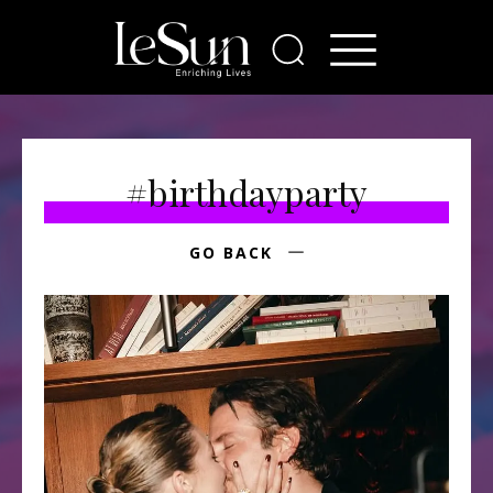
#birthdayparty
GO BACK