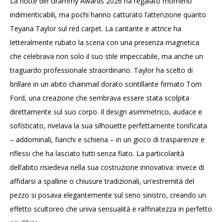
La notte dei Grammy Awards 2026 ha regalato momenti
indimenticabili, ma pochi hanno catturato l’attenzione quanto
Teyana Taylor sul red carpet. La cantante e attrice ha
letteralmente rubato la scena con una presenza magnetica
che celebrava non solo il suo stile impeccabile, ma anche un
traguardo professionale straordinario. Taylor ha scelto di
brillare in un abito chainmail dorato scintillante firmato Tom
Ford, una creazione che sembrava essere stata scolpita
direttamente sul suo corpo. Il design asimmetrico, audace e
sofisticato, rivelava la sua silhouette perfettamente tonificata
– addominali, fianchi e schiena – in un gioco di trasparenze e
riflessi che ha lasciato tutti senza fiato. La particolarità
dell’abito risiedeva nella sua costruzione innovativa: invece di
affidarsi a spalline o chiusure tradizionali, un’estremità del
pezzo si posava elegantemente sul seno sinistro, creando un
effetto scultoreo che univa sensualità e raffinatezza in perfetto