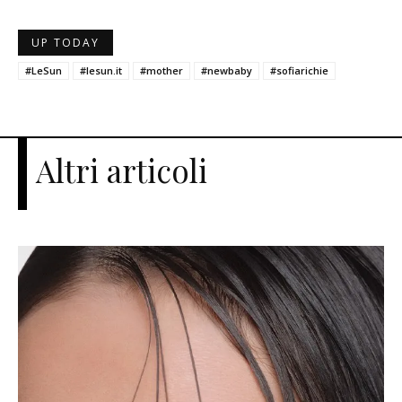
UP TODAY
#LeSun
#lesun.it
#mother
#newbaby
#sofiarichie
Altri articoli