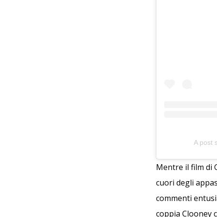
A post 
Mentre il film di
cuori degli appas
commenti entusias
coppia Clooney c