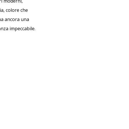
ri moderni,
ia, colore che
rma ancora una
nza impeccabile.