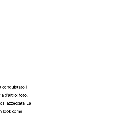
a conquistato i
a d’altro: foto,
osì azzeccata. La
on look come