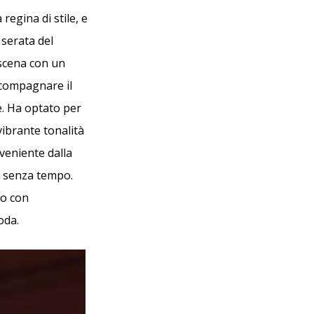
regina di stile, e
serata del
 scena con un
accompagnare il
e. Ha optato per
vibrante tonalità
oveniente dalla
a senza tempo.
to con
oda.