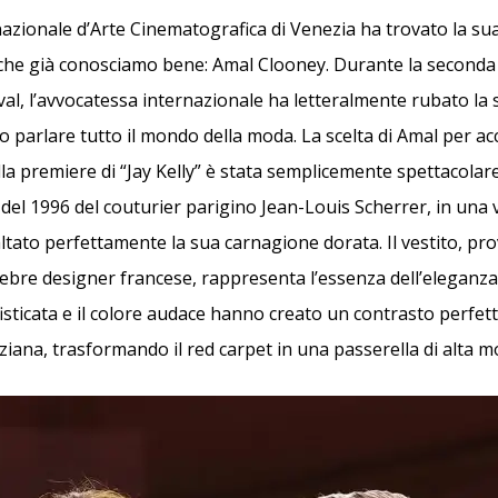
zionale d’Arte Cinematografica di Venezia ha trovato la sua 
 che già conosciamo bene: Amal Clooney. Durante la seconda 
ival, l’avvocatessa internazionale ha letteralmente rubato la
to parlare tutto il mondo della moda. La scelta di Amal per 
la premiere di “Jay Kelly” è stata semplicemente spettacolar
del 1996 del couturier parigino Jean-Louis Scherrer, in una 
ltato perfettamente la sua carnagione dorata. Il vestito, pr
elebre designer francese, rappresenta l’essenza dell’eleganz
fisticata e il colore audace hanno creato un contrasto perfet
ziana, trasformando il red carpet in una passerella di alta m