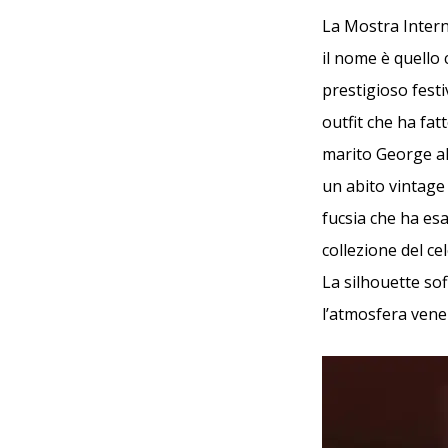
La Mostra Interna
il nome è quello
prestigioso fest
outfit che ha fat
marito George al
un abito vintage 
fucsia che ha esa
collezione del c
La silhouette so
l’atmosfera vene