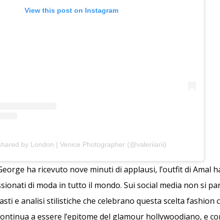
View this post on Instagram
shared by London | Venice Photographer (@valeriiarii)
 George ha ricevuto nove minuti di applausi, l’outfit di Amal h
sionati di moda in tutto il mondo. Sui social media non si parl
ti e analisi stilistiche che celebrano questa scelta fashion c
ontinua a essere l’epitome del glamour hollywoodiano, e c