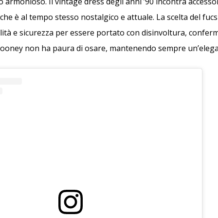
 armonioso. Il vintage dress degli anni ’90 incontra accesso
he è al tempo stesso nostalgico e attuale. La scelta del fucs
lità e sicurezza per essere portato con disinvoltura, confe
Clooney non ha paura di osare, mantenendo sempre un’elega