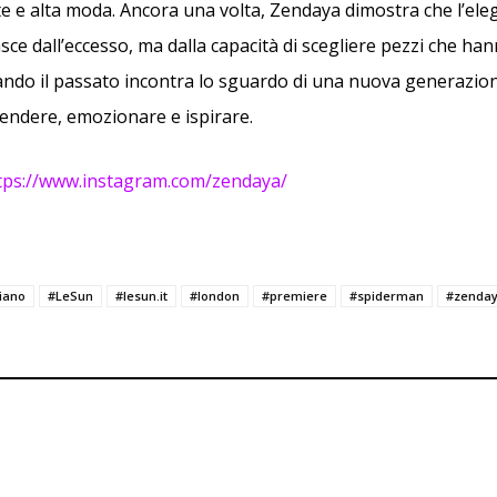
te e alta moda. Ancora una volta, Zendaya dimostra che l’ele
sce dall’eccesso, ma dalla capacità di scegliere pezzi che ha
ando il passato incontra lo sguardo di una nuova generazio
endere, emozionare e ispirare.
tps://www.instagram.com/zendaya/
iano
#LeSun
#lesun.it
#london
#premiere
#spiderman
#zenda