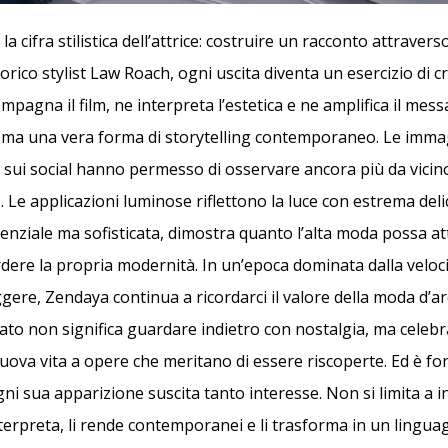
la cifra stilistica dell’attrice: costruire un racconto attravers
rico stylist Law Roach, ogni uscita diventa un esercizio di crea
pagna il film, ne interpreta l’estetica e ne amplifica il mes
, ma una vera forma di storytelling contemporaneo. Le immag
sui social hanno permesso di osservare ancora più da vicino
. Le applicazioni luminose riflettono la luce con estrema del
senziale ma sofisticata, dimostra quanto l’alta moda possa at
ere la propria modernità. In un’epoca dominata dalla veloci
ere, Zendaya continua a ricordarci il valore della moda d’arc
ato non significa guardare indietro con nostalgia, ma celebra
uova vita a opere che meritano di essere riscoperte. Ed è for
ni sua apparizione suscita tanto interesse. Non si limita a i
interpreta, li rende contemporanei e li trasforma in un lingua