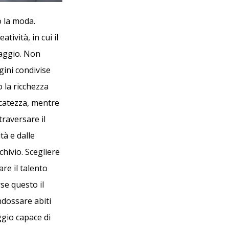
o la moda.
tività, in cui il
saggio. Non
ini condivise
 la ricchezza
icatezza, mentre
traversare il
tà e dalle
hivio. Scegliere
re il talento
se questo il
ndossare abiti
ggio capace di