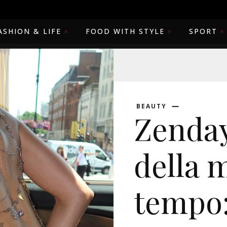
ASHION & LIFE
FOOD WITH STYLE
SPORT
BEAUTY
Zenday
della 
tempo: