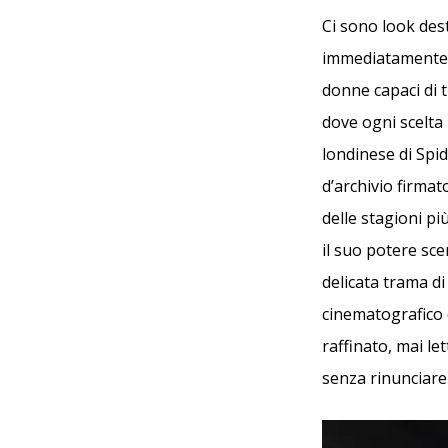
Ci sono look dest
immediatamente n
donne capaci di 
dove ogni scelta 
londinese di Spi
d’archivio firma
delle stagioni più
il suo potere scen
delicata trama d
cinematografico 
raffinato, mai le
senza rinunciare 