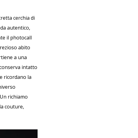
retta cerchia di
da autentico,
te il photocall
prezioso abito
rtiene a una
, conserva intatto
he ricordano la
niverso
 Un richiamo
la couture,