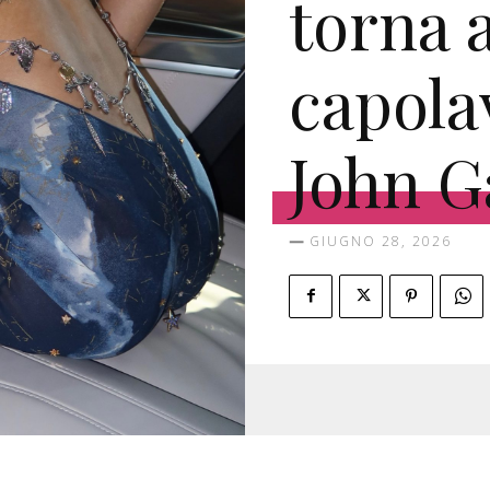
torna 
capola
John G
GIUGNO 28, 2026