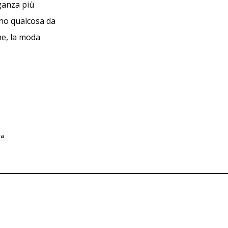
ganza più
nno qualcosa da
ne, la moda
ya