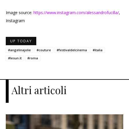
Image source:
https://www.instagram.com/alessandrofucilla/
,
Instagram
UP TODAY
#angelinajolie
#couture
#festivaldelcinema
#italia
#lesun.it
#roma
Altri articoli