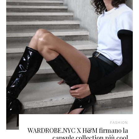
FASHION
WARDROBE.NYC X H&M firmano la
capsule collection più cool