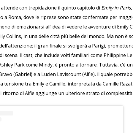
attende con trepidazione il quinto capitolo di
Emily in Paris
,
no a Roma, dove le riprese sono state confermate per maggio
eno di emozionarsi all’idea di vedere le avventure di Emily 
ily Collins, in una delle città più belle del mondo. Ma non è 
dell’attenzione; il gran finale si svolgerà a Parigi, prometten
di scena. Il cast, che include volti familiari come Philippine 
 Ashley Park come Mindy, è pronto a tornare. Tuttavia, c’è un
ravo (Gabriel) e a Lucien Laviscount (Alfie), il quale potreb
 La tensione tra Emily e Camille, interpretata da Camille Raza
l ritorno di Alfie aggiunge un ulteriore strato di complessità