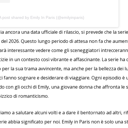
A post shared by Emily In Paris (@emilyinparis)
 ancora una data ufficiale di rilascio, si prevede che la serie 
zio del 2026. Questo lungo periodo di attesa non fa che aumen
Sarà interessante vedere come gli sceneggiatori intreccerann
izie in un contesto così vibrante e affascinante. La serie ha c
o per la sua trama avvincente, ma anche per la bellezza dei lu
ci fanno sognare e desiderare di viaggiare. Ogni episodio è u
o con gli occhi di Emily, una giovane donna che affronta le sf
pizzico di romanticismo.
amo a salutare alcuni volti e a dare il bentornato ad altri, ri
ie abbia significato per noi. Emily in Paris non è solo una s