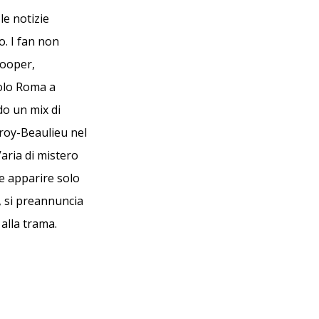
 le notizie
. I fan non
Cooper,
solo Roma a
do un mix di
Leroy-Beaulieu nel
’aria di mistero
be apparire solo
t, si preannuncia
 alla trama.