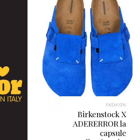
FASHION
Birkenstock X
ADERERROR la
capsule