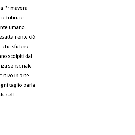
la Primavera
mattutina e
mente umano.
 esattamente ciò
o che sfidano
no scolpiti dal
enza sensoriale
ortivo in arte
ogni taglio parla
le dello