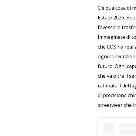
C’è qualcosa di 
Estate 2026. È co
l’avessero trasf
Immaginate di to
che COS ha realiz
ogni convenzione
futuro. Ogni cap
che va oltre il s
raffinata. I dett
di precisione chi
streetwear che in