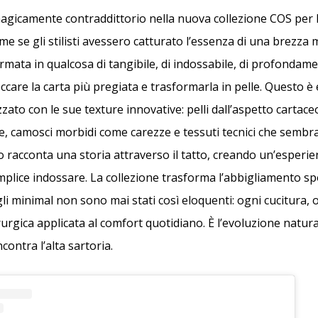
magicamente contraddittorio nella nuova collezione COS per 
me se gli stilisti avessero catturato l’essenza di una brezza 
ormata in qualcosa di tangibile, di indossabile, di profonda
ccare la carta più pregiata e trasformarla in pelle. Questo è
zato con le sue texture innovative: pelli dall’aspetto cartace
, camosci morbidi come carezze e tessuti tecnici che sembra
o racconta una storia attraverso il tatto, creando un’esperi
emplice indossare. La collezione trasforma l’abbigliamento sp
agli minimal non sono mai stati così eloquenti: ogni cucitura, 
rurgica applicata al comfort quotidiano. È l’evoluzione natura
contra l’alta sartoria.