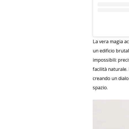
La vera magia ac
un edificio bruta
impossibili: prec
facilità natural
creando un dialog
spazio.