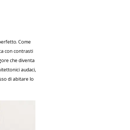
 perfetto. Come
ca con contrasti
igore che diventa
tettonici audaci,
so di abitare lo