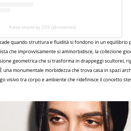
A post shared by COS (@cosstores)
cade quando struttura e fluidità si fondono in un equilibrio
lista che improvvisamente si ammorbidisce, la collezione gio
isione geometrica che si trasforma in drappeggi scultorei, r
e. È una monumentale morbidezza che trova casa in spazi archi
o visivo tra corpo e ambiente che ridefinisce il concetto stes