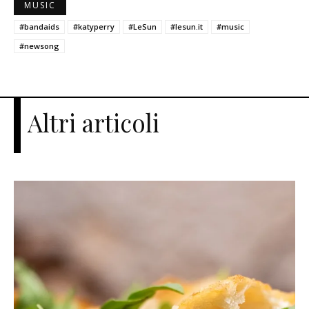
MUSIC
#bandaids
#katyperry
#LeSun
#lesun.it
#music
#newsong
Altri articoli