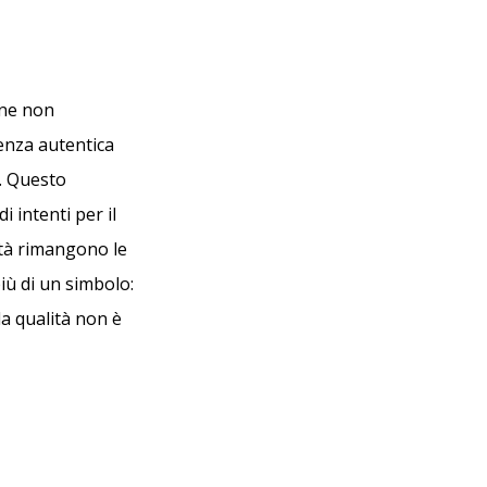
one non
lenza autentica
i. Questo
 intenti per il
ità rimangono le
iù di un simbolo:
a qualità non è