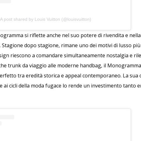
A post shared by Louis Vuitton (@louisvuitton)
ogramma si riflette anche nel suo potere di rivendita e nel
 Stagione dopo stagione, rimane uno dei motivi di lusso più r
sign riescono a comandare simultaneamente nostalgia e ril
niche trunk da viaggio alle moderne handbag, il Monogramma
perfetto tra eredità storica e appeal contemporaneo. La sua c
ai cicli della moda fugace lo rende un investimento tanto 