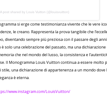
A post shared by Louis Vuitton (@louisvuitton)
ogramma si erge come testimonianza vivente che le vere ic
denze, le creano. Rappresenta la prova tangibile che l’eccel
po, diventando sempre più preziosa con il passare degli ann
 è solo una celebrazione del passato, ma una dichiarazione di
emoria che nel mondo del lusso, la consistenza e l’autentic
ose. Il Monogramma Louis Vuitton continua a essere molto p
i stile, una dichiarazione di appartenenza a un mondo dove l
leganza è eterna.
tps://www.instagram.com/LouisVuitton/