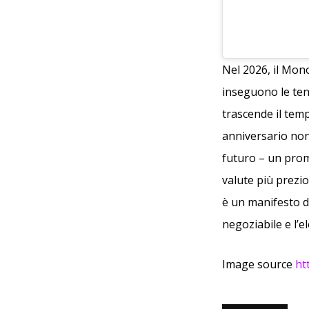
Nel 2026, il Mon
inseguono le ten
trascende il tem
anniversario non
futuro – un prom
valute più prezi
è un manifesto d
negoziabile e l’e
Image source
ht