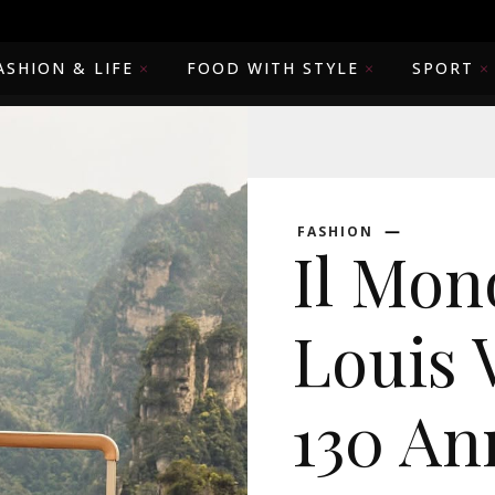
ASHION & LIFE
FOOD WITH STYLE
SPORT
FASHION
Il Mo
Louis 
130 An