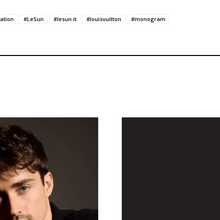
ation
#LeSun
#lesun.it
#louisvuitton
#monogram