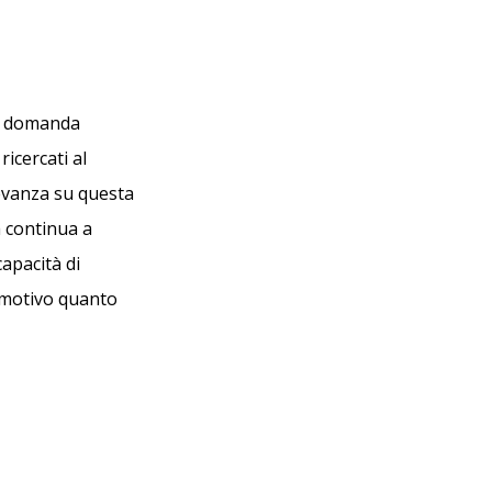
la domanda
icercati al
evanza su questa
 continua a
apacità di
emotivo quanto