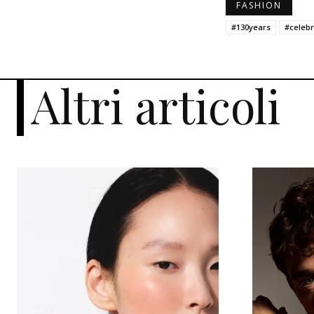
FASHION
#130years
#celebr
Altri articoli