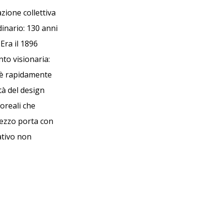
zione collettiva
nario: 130 anni
Era il 1896
to visionaria:
i è rapidamente
tà del design
loreali che
pezzo porta con
rativo non