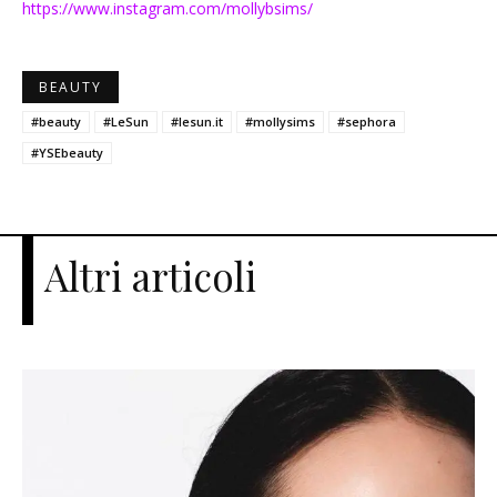
https://www.instagram.com/mollybsims/
BEAUTY
#beauty
#LeSun
#lesun.it
#mollysims
#sephora
#YSEbeauty
Altri articoli