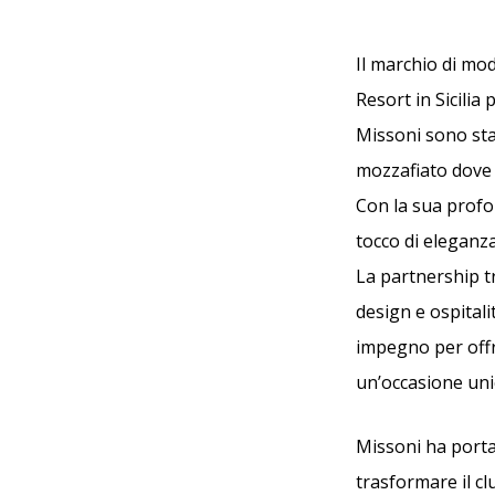
Il marchio di mo
Resort in Sicilia 
Missoni sono stat
mozzafiato dove g
Con la sua profo
tocco di eleganza
La partnership t
design e ospitali
impegno per offr
un’occasione uni
Missoni ha porta
trasformare il cl