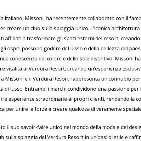
da italiano, Missoni, ha recentemente collaborato con il fa
per creare un club sulla spiaggia unico. L’iconica architettura 
i affidati a trasformare gli spazi esterni del resort, creand
li ospiti possono godere del lusso e della bellezza del paesa
nda conoscenza del colore e dello stile distintivo, Missoni h
 e vitalità al Verdura Resort, creando un’esperienza esclusiva 
ra Missoni e il Verdura Resort rappresenta un connubio per
tà di lusso. Entrambi i marchi condividono una passione per l
ire esperienze straordinarie ai propri clienti, rendendo la c
ca per unire le forze e creare qualcosa di veramente speciale
to il suo savoir-faire unico nel mondo della moda e del desi
ub sulla spiaggia del Verdura Resort in un’oasi di stile e raff