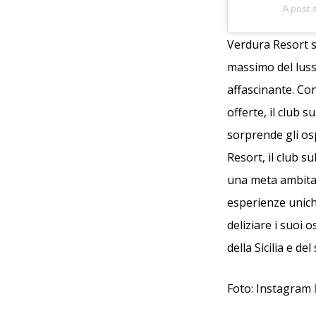
A post 
Verdura Resort s
massimo del lusso
affascinante. Con
offerte, il club 
sorprende gli osp
Resort, il club s
una meta ambita p
esperienze uniche
deliziare i suoi
della Sicilia e d
Foto: Instagram