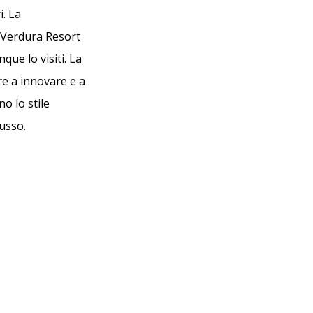
i. La
l Verdura Resort
que lo visiti. La
re a innovare e a
o lo stile
lusso.