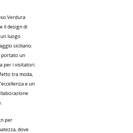
moso Verdura
e il design di
o un luogo
ggio siciliano.
a portato un
per i visitatori.
fetto tra moda,
’eccellenza e un
ollaborazione
.
gn per
inatezza, dove