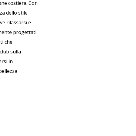
one costiera. Con
a dello stile
ve rilassarsi e
temente progettati
ti che
club sulla
rsi in
bellezza