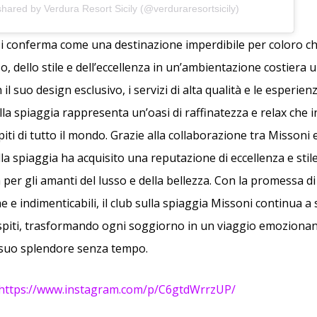
shared by Verdura Resort Sicily (@verduraresortsicily)
i conferma come una destinazione imperdibile per coloro ch
, dello stile e dell’eccellenza in un’ambientazione costiera u
 il suo design esclusivo, i servizi di alta qualità e le esperie
sulla spiaggia rappresenta un’oasi di raffinatezza e relax che 
iti di tutto il mondo. Grazie alla collaborazione tra Missoni 
ulla spiaggia ha acquisito una reputazione di eccellenza e stil
er gli amanti del lusso e della bellezza. Con la promessa di 
 e indimenticabili, il club sulla spiaggia Missoni continua a 
 ospiti, trasformando ogni soggiorno in un viaggio emozionan
el suo splendore senza tempo.
https://www.instagram.com/p/C6gtdWrrzUP/