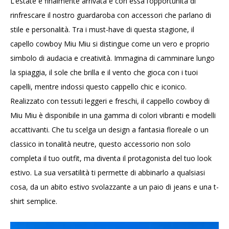
L’estate è finalmente arrivata e con essa l’opportunità di
rinfrescare il nostro guardaroba con accessori che parlano di
stile e personalità. Tra i must-have di questa stagione, il
capello cowboy Miu Miu si distingue come un vero e proprio
simbolo di audacia e creatività. Immagina di camminare lungo
la spiaggia, il sole che brilla e il vento che gioca con i tuoi
capelli, mentre indossi questo cappello chic e iconico.
Realizzato con tessuti leggeri e freschi, il cappello cowboy di
Miu Miu è disponibile in una gamma di colori vibranti e modelli
accattivanti. Che tu scelga un design a fantasia floreale o un
classico in tonalità neutre, questo accessorio non solo
completa il tuo outfit, ma diventa il protagonista del tuo look
estivo. La sua versatilità ti permette di abbinarlo a qualsiasi
cosa, da un abito estivo svolazzante a un paio di jeans e una t-
shirt semplice.