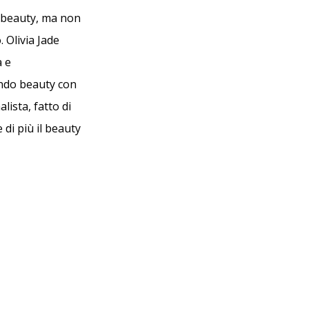
d beauty, ma non
 Olivia Jade
a e
ondo beauty con
lista, fatto di
 di più il beauty