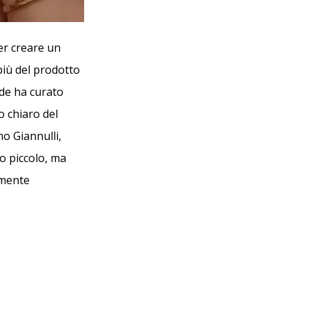
er creare un
più del prodotto
Jade ha curato
 chiaro del
mo Giannulli,
io piccolo, ma
emente