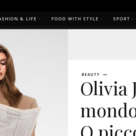
ASHION & LIFE
FOOD WITH STYLE
SPORT
BEAUTY
Olivia 
mondo
O.picc