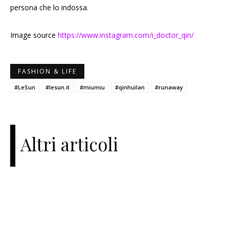
persona che lo indossa.
Image source
https://www.instagram.com/i_doctor_qin/
FASHION & LIFE
#LeSun
#lesun.it
#miumiu
#qinhuilan
#runaway
Altri articoli