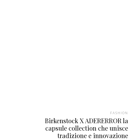
FASHION
Birkenstock X ADERERROR la
capsule collection che unisce
tradizione e innovazione