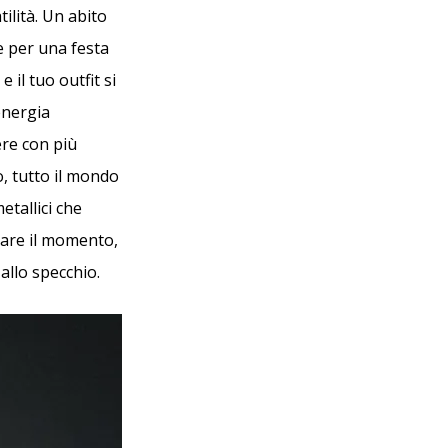
ilità. Un abito
e per una festa
 il tuo outfit si
energia
ere con più
o, tutto il mondo
etallici che
ltare il momento,
allo specchio.