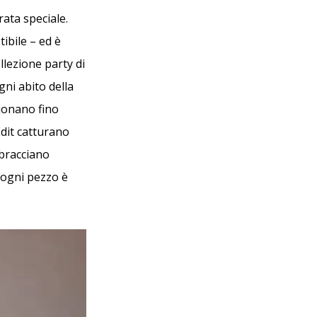
rata speciale.
ibile – ed è
llezione party di
ni abito della
suonano fino
Edit catturano
bbracciano
, ogni pezzo è