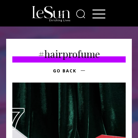
#hairprofume
GO BACK